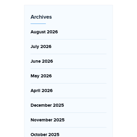
Archives
August 2026
July 2026
June 2026
May 2026
April 2026
December 2025
November 2025
October 2025