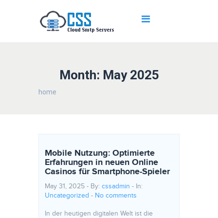
Month: May 2025
home
Mobile Nutzung: Optimierte
Erfahrungen in neuen Online
Casinos für Smartphone-Spieler
May 31, 2025 - By:
cssadmin
- In:
Uncategorized
-
No comments
In der heutigen digitalen Welt ist die