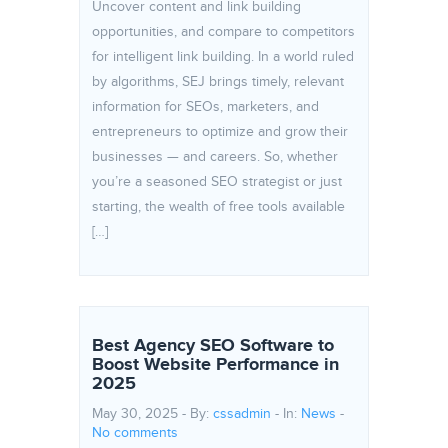
Uncover content and link building
opportunities, and compare to competitors
for intelligent link building. In a world ruled
by algorithms, SEJ brings timely, relevant
information for SEOs, marketers, and
entrepreneurs to optimize and grow their
businesses — and careers. So, whether
you’re a seasoned SEO strategist or just
starting, the wealth of free tools available
[…]
Best Agency SEO Software to
Boost Website Performance in
2025
May 30, 2025 - By:
cssadmin
- In:
News
-
No comments