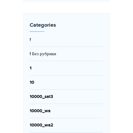
Categories
!
! Без рубрики
1
10
10000_sat3
10000_wa
10000_wa2