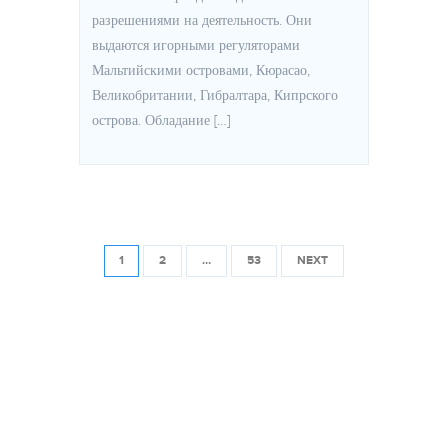
разрешениями на деятельность. Они
выдаются игорными регуляторами
Мальтийскими островами, Кюрасао,
Великобритании, Гибралтара, Кипрского
острова. Обладание […]
1
2
…
53
NEXT