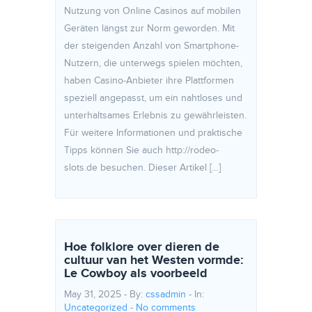
Nutzung von Online Casinos auf mobilen
Geräten längst zur Norm geworden. Mit
der steigenden Anzahl von Smartphone-
Nutzern, die unterwegs spielen möchten,
haben Casino-Anbieter ihre Plattformen
speziell angepasst, um ein nahtloses und
unterhaltsames Erlebnis zu gewährleisten.
Für weitere Informationen und praktische
Tipps können Sie auch http://rodeo-
slots.de besuchen. Dieser Artikel […]
Hoe folklore over dieren de
cultuur van het Westen vormde:
Le Cowboy als voorbeeld
May 31, 2025 - By:
cssadmin
- In:
Uncategorized
-
No comments