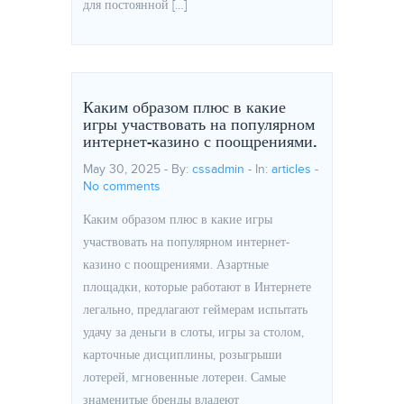
для постоянной […]
Каким образом плюс в какие
игры участвовать на популярном
интернет-казино с поощрениями.
May 30, 2025 - By:
cssadmin
- In:
articles
-
No comments
Каким образом плюс в какие игры
участвовать на популярном интернет-
казино с поощрениями. Азартные
площадки, которые работают в Интернете
легально, предлагают геймерам испытать
удачу за деньги в слоты, игры за столом,
карточные дисциплины, розыгрыши
лотерей, мгновенные лотереи. Самые
знаменитые бренды владеют