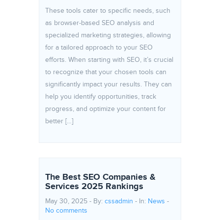
These tools cater to specific needs, such
as browser-based SEO analysis and
specialized marketing strategies, allowing
for a tailored approach to your SEO
efforts. When starting with SEO, it’s crucial
to recognize that your chosen tools can
significantly impact your results. They can
help you identify opportunities, track
progress, and optimize your content for
better […]
The Best SEO Companies &
Services 2025 Rankings
May 30, 2025 - By:
cssadmin
- In:
News
-
No comments