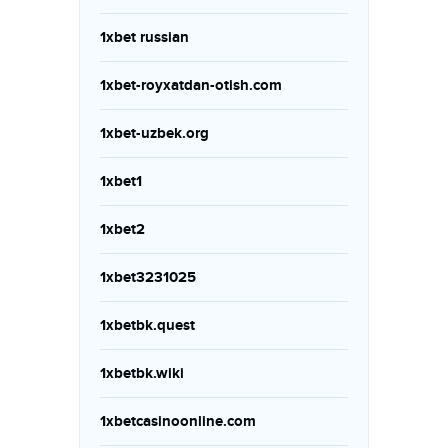
1xbet russian
1xbet-royxatdan-otish.com
1xbet-uzbek.org
1xbet1
1xbet2
1xbet3231025
1xbetbk.quest
1xbetbk.wiki
1xbetcasinoonline.com