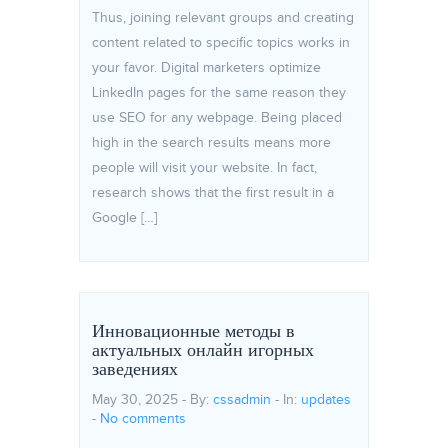
Thus, joining relevant groups and creating
content related to specific topics works in
your favor. Digital marketers optimize
LinkedIn pages for the same reason they
use SEO for any webpage. Being placed
high in the search results means more
people will visit your website. In fact,
research shows that the first result in a
Google […]
Инновационные методы в
актуальных онлайн игорных
заведениях
May 30, 2025 - By:
cssadmin
- In:
updates
-
No comments