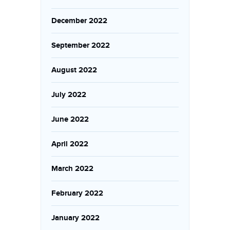
December 2022
September 2022
August 2022
July 2022
June 2022
April 2022
March 2022
February 2022
January 2022