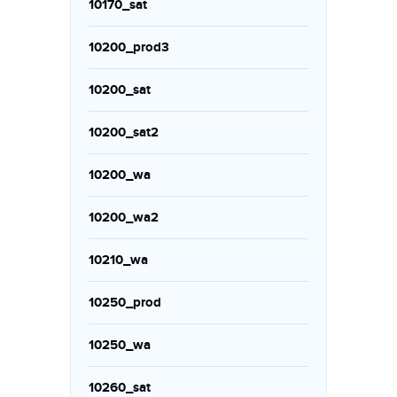
10170_sat
10200_prod3
10200_sat
10200_sat2
10200_wa
10200_wa2
10210_wa
10250_prod
10250_wa
10260_sat