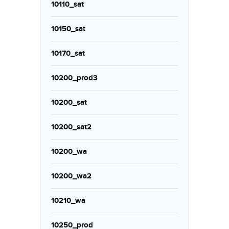
10110_sat
10150_sat
10170_sat
10200_prod3
10200_sat
10200_sat2
10200_wa
10200_wa2
10210_wa
10250_prod