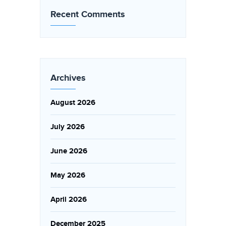
Recent Comments
Archives
August 2026
July 2026
June 2026
May 2026
April 2026
December 2025