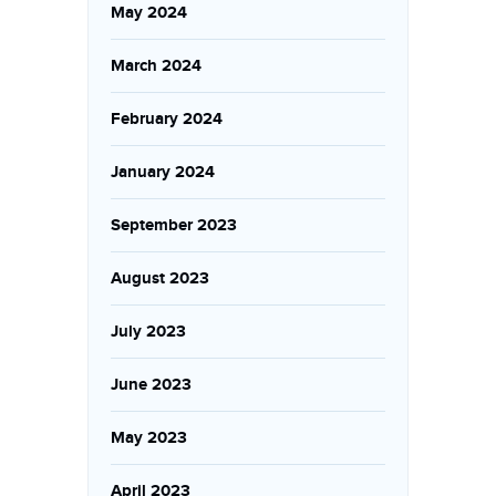
May 2024
March 2024
February 2024
January 2024
September 2023
August 2023
July 2023
June 2023
May 2023
April 2023