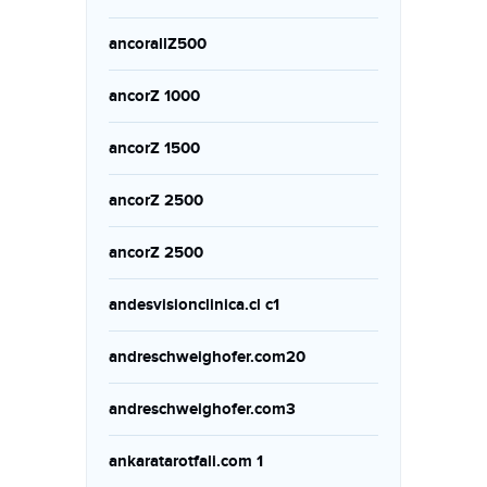
ancorallZ500
ancorZ 1000
ancorZ 1500
ancorZ 2500
ancorZ 2500
andesvisionclinica.cl c1
andreschweighofer.com20
andreschweighofer.com3
ankaratarotfali.com 1