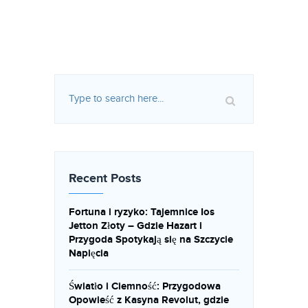
Recent Posts
Fortuna i ryzyko: Tajemnice Ios
Jetton Złoty – Gdzie Hazart i
Przygoda Spotykają się na Szczycie
Napięcia
Światło i Ciemność: Przygodowa
Opowieść z Kasyna Revolut, gdzie