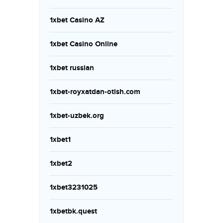
1xbet Casino AZ
1xbet Casino Online
1xbet russian
1xbet-royxatdan-otish.com
1xbet-uzbek.org
1xbet1
1xbet2
1xbet3231025
1xbetbk.quest