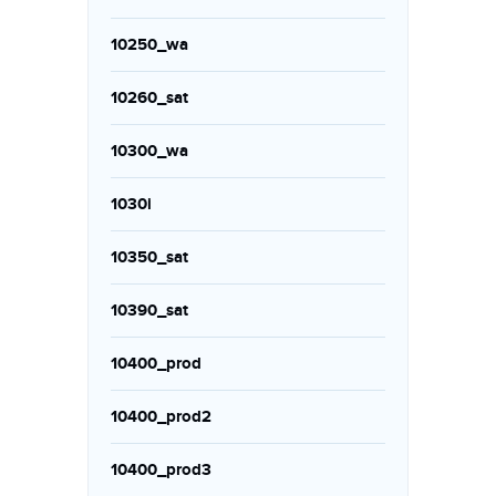
10250_wa
10260_sat
10300_wa
1030i
10350_sat
10390_sat
10400_prod
10400_prod2
10400_prod3