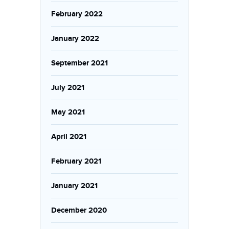
February 2022
January 2022
September 2021
July 2021
May 2021
April 2021
February 2021
January 2021
December 2020