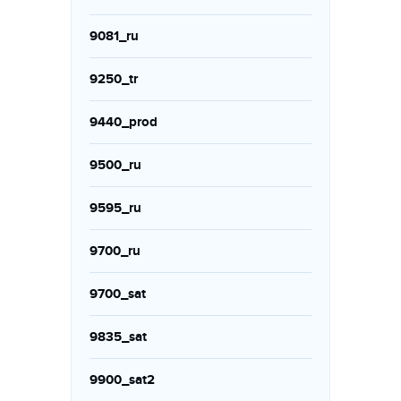
9081_ru
9250_tr
9440_prod
9500_ru
9595_ru
9700_ru
9700_sat
9835_sat
9900_sat2