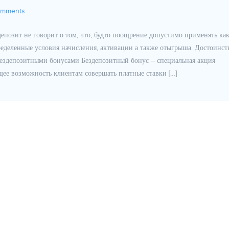
omments
 депозит не говорит о том, что, будто поощрение допустимо применять ка
еделенные условия начисления, активации а также отыгрыша. Достоинст
бездепозитными бонусами Бездепозитный бонус – специальная акция
щее возможность клиентам совершать платные ставки […]