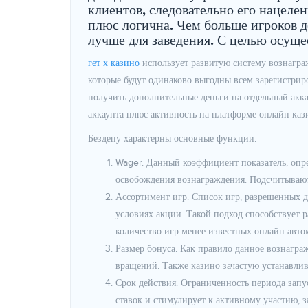
клиентов, следовательно его нацелен
плюс логична. Чем больше игроков д
лучше для заведения. С целью осущес
гет х казино
использует развитую систему вознагра
которые будут одинаково выгодны всем зарегистрир
получить дополнительные деньги на отдельный акка
аккаунта плюс активность на платформе онлайн-каз
Бездепу характерны основные функции:
Wager. Данный коэффициент показатель, опр
освобождения вознаграждения. Подсчитывают
Ассортимент игр. Список игр, разрешенных д
условиях акции. Такой подход способствует 
количество игр менее известных онлайн авто
Размер бонуса. Как правило данное вознагр
вращений. Также казино зачастую устанавлив
Срок действия. Ограниченность периода запу
ставок и стимулирует к активному участию, з