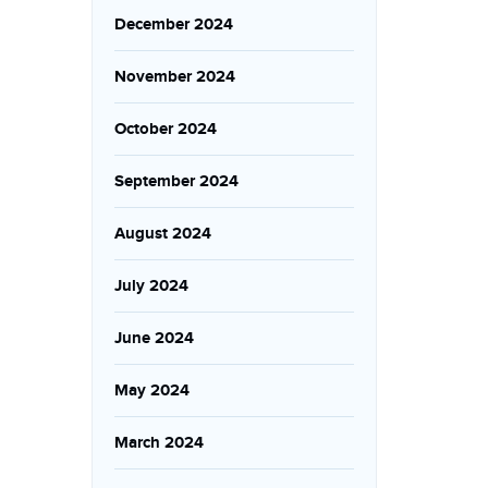
December 2024
November 2024
October 2024
September 2024
August 2024
July 2024
June 2024
May 2024
March 2024