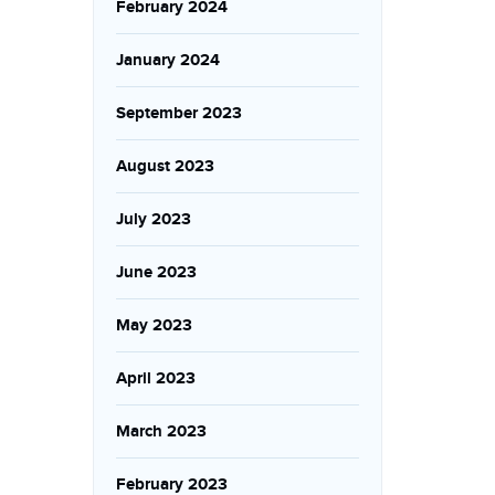
February 2024
January 2024
September 2023
August 2023
July 2023
June 2023
May 2023
April 2023
March 2023
February 2023