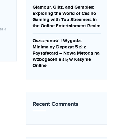
Glamour, Glitz, and Gambles:
Exploring the World of Casino
Gaming with Top Streamers in
к
the Online Entertainment Realm
ва а
Oszczędność i Wygoda:
Minimalny Depozyt 5 zł z
Paysafecard – Nowa Metoda na
Wzbogacenie się w Kasynie
Online
Recent Comments