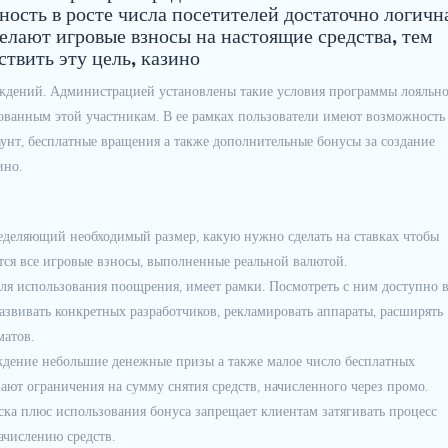
ность в росте числа посетителей достаточно логичн
елают игровые взносы на настоящие средства, тем
твить эту цель, казино
ждений. Администрацией установлены такие условия программы лояльно
ованным этой участникам. В ее рамках пользователи имеют возможность
унт, бесплатные вращения а также дополнительные бонусы за создание
ино.
еделяющий необходимый размер, какую нужно сделать на ставках чтобы
ся все игровые взносы, выполненные реальной валютой.
ля использования поощрения, имеет рамки. Посмотреть с ним доступно 
развивать конкретных разработчиков, рекламировать аппараты, расширять
матов.
аждение небольшие денежные призы а также малое число бесплатных
ают ограничения на сумму снятия средств, начисленного через промо.
ска плюс использования бонуса запрещает клиентам затягивать процесс
ачислению средств.