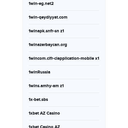
1win-eg.net2
1win-qeydiyyat.com
1winapk.snfr-sn z1
1winazerbaycan.org
1wincom.cifr-ciapplication-mobile x1
1winRussia
1wins.amhy-am z1
1x-bet.sbs
1xbet AZ Casino
1xbet Casino AZ