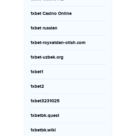
1xbet Casino Online
1xbet russian
1xbet-royxatdan-otish.com
1xbet-uzbek.org
1xbet1
1xbet2
1xbet3231025
1xbetbk.quest
1xbetbk.wiki