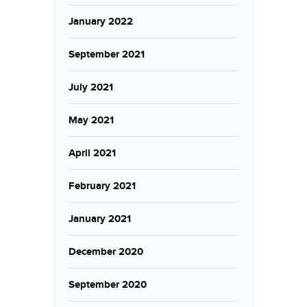
January 2022
September 2021
July 2021
May 2021
April 2021
February 2021
January 2021
December 2020
September 2020