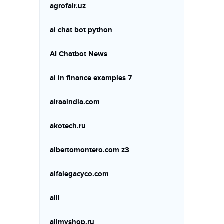
agrofair.uz
ai chat bot python
AI Chatbot News
ai in finance examples 7
airaaindia.com
akotech.ru
albertomontero.com z3
alfalegacyco.com
alll
allmyshop.ru