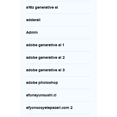
a16z generative ai
adderall
Admin
adobe generative ai 1
adobe generative ai 2
adobe generative ai 3
adobe photoshop
afunayunsushi.cl
afyonsosyetepazari.com 2