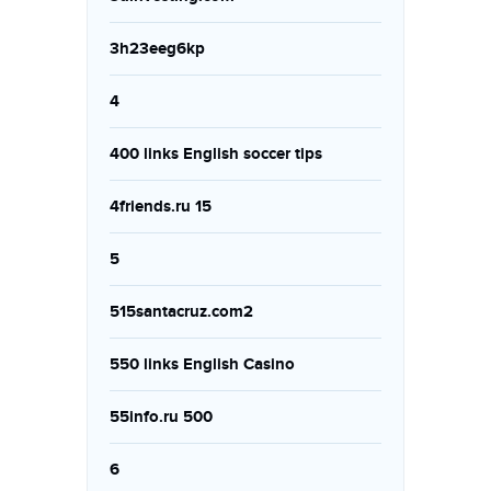
3h23eeg6kp
4
400 links English soccer tips
4friends.ru 15
5
515santacruz.com2
550 links English Casino
55info.ru 500
6