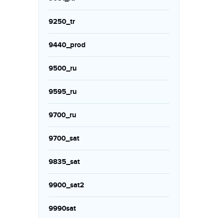
9250_tr
9440_prod
9500_ru
9595_ru
9700_ru
9700_sat
9835_sat
9900_sat2
9990sat