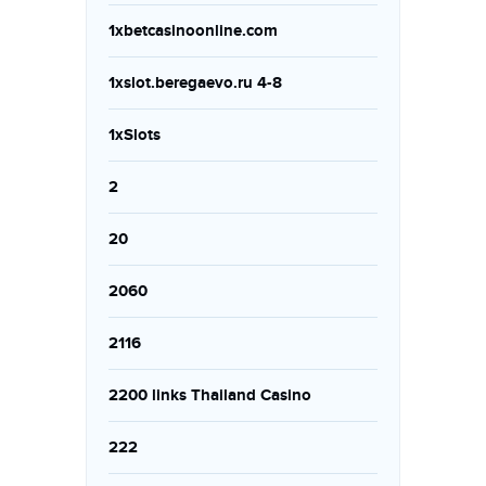
1xbetcasinoonline.com
1xslot.beregaevo.ru 4-8
1xSlots
2
20
2060
2116
2200 links Thailand Casino
222