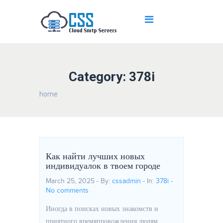
Category: 378i
home
Как найти лучших новых
индивидуалок в твоем городе
March 25, 2025 - By:
cssadmin
- In:
378i
-
No comments
Иногда в поисках новых знакомств и
приятного времяпровождения людям