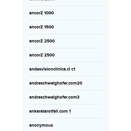
ancorZ 1000
ancorZ 1500
ancorZ 2500
ancorZ 2500
andesvisionclinica.cl c1
andreschweighofer.com20
andreschweighofer.com3
ankaratarotfali.com 1
anonymous