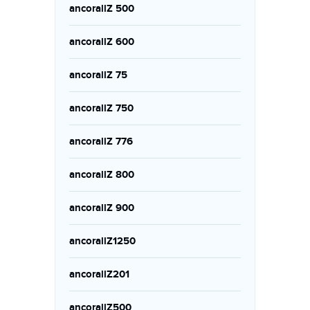
ancorallZ 500
ancorallZ 600
ancorallZ 75
ancorallZ 750
ancorallZ 776
ancorallZ 800
ancorallZ 900
ancorallZ1250
ancorallZ201
ancorallZ500