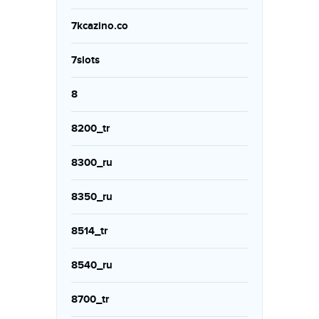
7kcazino.co
7slots
8
8200_tr
8300_ru
8350_ru
8514_tr
8540_ru
8700_tr