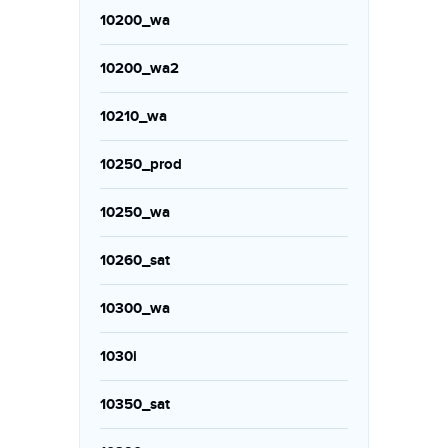
10200_wa
10200_wa2
10210_wa
10250_prod
10250_wa
10260_sat
10300_wa
1030i
10350_sat