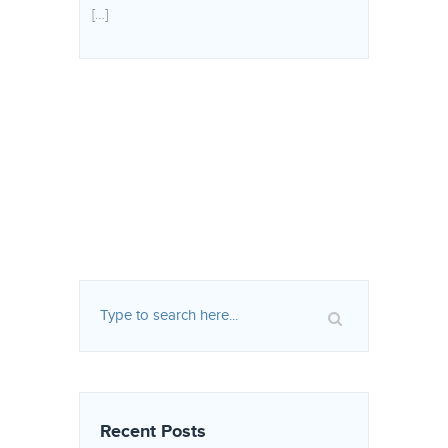
[…]
Recent Posts