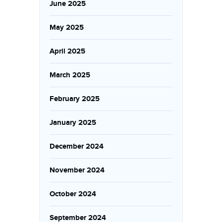
June 2025
May 2025
April 2025
March 2025
February 2025
January 2025
December 2024
November 2024
October 2024
September 2024