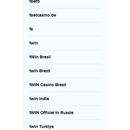
1bet5
1betcasino.de
1k
1win
1Win Brasil
1win Brazil
1WIN Casino Brasil
1win India
1WIN Official In Russia
1win Turkiye