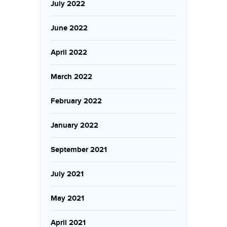
July 2022
June 2022
April 2022
March 2022
February 2022
January 2022
September 2021
July 2021
May 2021
April 2021