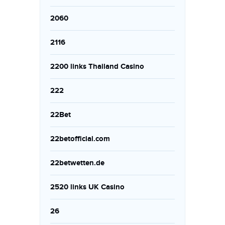
2060
2116
2200 links Thailand Casino
222
22Bet
22betofficial.com
22betwetten.de
2520 links UK Casino
26