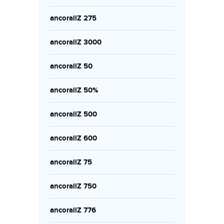
ancorallZ 275
ancorallZ 3000
ancorallZ 50
ancorallZ 50%
ancorallZ 500
ancorallZ 600
ancorallZ 75
ancorallZ 750
ancorallZ 776