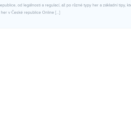
ublice, od legálnosti a regulací, až po různé typy her a základní tipy, kt
 her v České republice Online […]