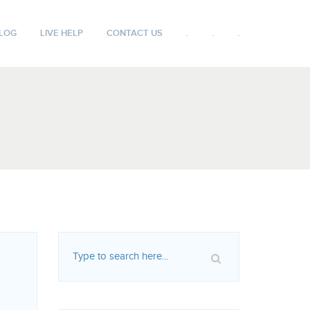
LOG
LIVE HELP
CONTACT US
.
.
.