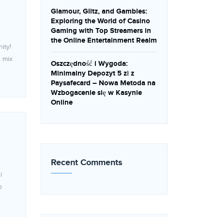
Glamour, Glitz, and Gambles:
Exploring the World of Casino
Gaming with Top Streamers in
the Online Entertainment Realm
ity!
e mix
Oszczędność i Wygoda:
Minimalny Depozyt 5 zł z
Paysafecard – Nowa Metoda na
Wzbogacenie się w Kasynie
Online
Recent Comments
í
o