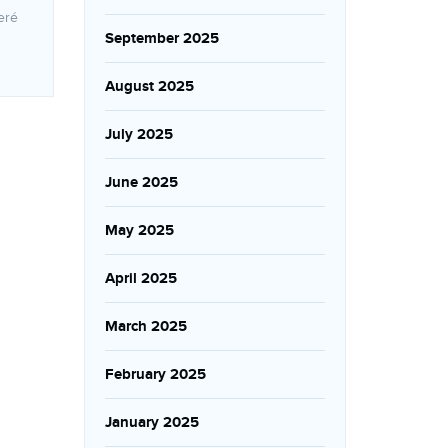
eré
September 2025
August 2025
July 2025
June 2025
May 2025
April 2025
March 2025
February 2025
January 2025