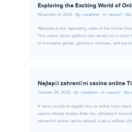
Exploring the Exciting World of On
November 8, 2025 - By:
cssadmin
- In:
casino7
-
No
Welcome to the captivating realm of the Online Ori
This online casino platform has carved out a niche f
of innovative games, generous bonuses, and top-not
Nejlepší zahraniční casina online T
October 26, 2025 - By:
cssadmin
- In:
casino7
-
No 
V rámci současné digitální éry se online hraní stáv
casina nabízejí širokou škálu her, výhodných bonusů 
zahraniční online casina nabízejí, a jak si můžete u