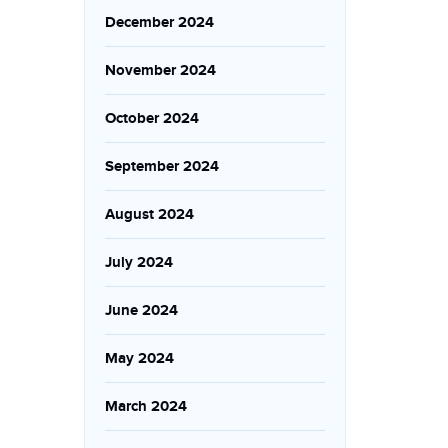
December 2024
November 2024
October 2024
September 2024
August 2024
July 2024
June 2024
May 2024
March 2024