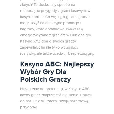
złotych! To doskonały sposób na
rozpoczęcie przygody z grami losowymi w
kasynie online. Co więcej, regularni gracze
mogą liczyć na atrakcyjne promocje i
nagrody, które dodatkowo zwiększają
emocje związane z graniem w ulubione gry.
Kasyno XYZ dba o swoich graczy
zapewniając im nie tylko wciągającą
rozrywkę, ale także uczciwą i bezpieczną grę.
Kasyno ABC: Najlepszy
Wybór Gry Dla
Polskich Graczy
Niezależnie od preferencji, w Kasynie ABC
każdy gracz znajdzie coś dla siebie. Dołącz
do nas już dziś i zacznij swoją hazardową
przygodę!