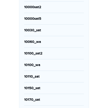
10000sat2
10000sat5
10030_sat
10060_wa
10100_sat2
10100_wa
10110_sat
10150_sat
10170_sat