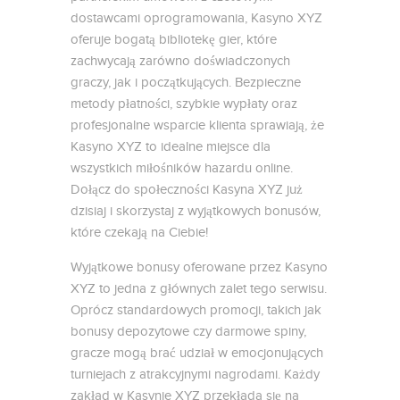
dostawcami oprogramowania, Kasyno XYZ
oferuje bogatą bibliotekę gier, które
zachwycają zarówno doświadczonych
graczy, jak i początkujących. Bezpieczne
metody płatności, szybkie wypłaty oraz
profesjonalne wsparcie klienta sprawiają, że
Kasyno XYZ to idealne miejsce dla
wszystkich miłośników hazardu online.
Dołącz do społeczności Kasyna XYZ już
dzisiaj i skorzystaj z wyjątkowych bonusów,
które czekają na Ciebie!
Wyjątkowe bonusy oferowane przez Kasyno
XYZ to jedna z głównych zalet tego serwisu.
Oprócz standardowych promocji, takich jak
bonusy depozytowe czy darmowe spiny,
gracze mogą brać udział w emocjonujących
turniejach z atrakcyjnymi nagrodami. Każdy
zakład w Kasynie XYZ przekłada się na