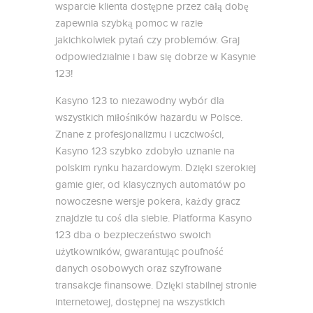
wsparcie klienta dostępne przez całą dobę
zapewnia szybką pomoc w razie
jakichkolwiek pytań czy problemów. Graj
odpowiedzialnie i baw się dobrze w Kasynie
123!
Kasyno 123 to niezawodny wybór dla
wszystkich miłośników hazardu w Polsce.
Znane z profesjonalizmu i uczciwości,
Kasyno 123 szybko zdobyło uznanie na
polskim rynku hazardowym. Dzięki szerokiej
gamie gier, od klasycznych automatów po
nowoczesne wersje pokera, każdy gracz
znajdzie tu coś dla siebie. Platforma Kasyno
123 dba o bezpieczeństwo swoich
użytkowników, gwarantując poufność
danych osobowych oraz szyfrowane
transakcje finansowe. Dzięki stabilnej stronie
internetowej, dostępnej na wszystkich