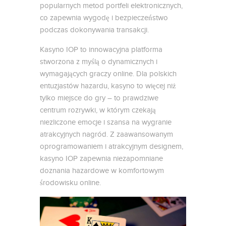
popularnych metod portfeli elektronicznych,
co zapewnia wygodę i bezpieczeństwo
podczas dokonywania transakcji.
Kasyno IOP to innowacyjna platforma
stworzona z myślą o dynamicznych i
wymagających graczy online. Dla polskich
entuzjastów hazardu, kasyno to więcej niż
tylko miejsce do gry – to prawdziwe
centrum rozrywki, w którym czekają
niezliczone emocje i szansa na wygranie
atrakcyjnych nagród. Z zaawansowanym
oprogramowaniem i atrakcyjnym designem,
kasyno IOP zapewnia niezapomniane
doznania hazardowe w komfortowym
środowisku online.