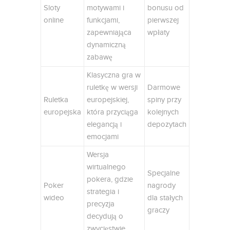
Sloty
motywami i
bonusu od
online
funkcjami,
pierwszej
zapewniająca
wpłaty
dynamiczną
zabawę
Klasyczna gra w
ruletkę w wersji
Darmowe
Ruletka
europejskiej,
spiny przy
europejska
która przyciąga
kolejnych
elegancją i
depozytach
emocjami
Wersja
wirtualnego
Specjalne
pokera, gdzie
Poker
nagrody
strategia i
wideo
dla stałych
precyzja
graczy
decydują o
zwycięstwie