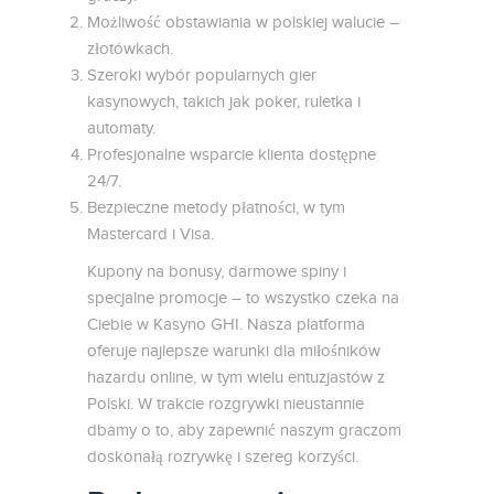
Możliwość obstawiania w polskiej walucie –
złotówkach.
Szeroki wybór popularnych gier
kasynowych, takich jak poker, ruletka i
automaty.
Profesjonalne wsparcie klienta dostępne
24/7.
Bezpieczne metody płatności, w tym
Mastercard i Visa.
Kupony na bonusy, darmowe spiny i
specjalne promocje – to wszystko czeka na
Ciebie w Kasyno GHI. Nasza platforma
oferuje najlepsze warunki dla miłośników
hazardu online, w tym wielu entuzjastów z
Polski. W trakcie rozgrywki nieustannie
dbamy o to, aby zapewnić naszym graczom
doskonałą rozrywkę i szereg korzyści.