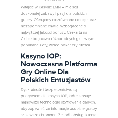
Witajcie w Kasynie LMN – miejscu
doskonałej zabawy i pasji dla polskich
graczy. Oferujemy niezrównane emocje oraz
niezapomniane chwile, wzbogacone o
najwyższej jakości bonusy. Czeka tu na
Ciebie bogactwo różnorodnych gier, w tym
popularne sloty, wideo poker czy ruletka.
Kasyno IOP:
Nowoczesna Platforma
Gry Online Dla
Polskich Entuzjastów
Dyskretność i bezpieczeństwo są
priorytetem dla kasyna IOP, które stosuje
najnowsze technologie szyfrowania danych,
aby zapewnić, że informacje osobiste graczy
są zawsze chronione. Zespół obsługi klienta