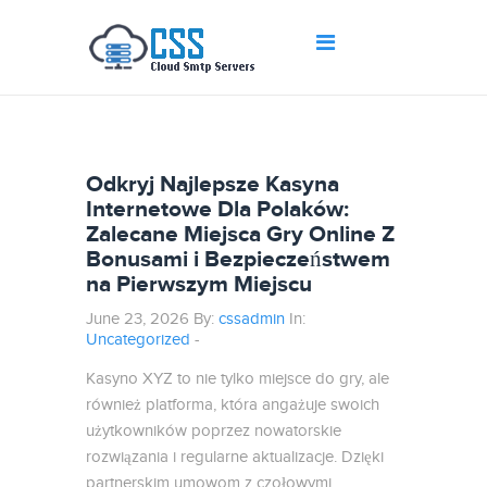
Odkryj Najlepsze Kasyna
Internetowe Dla Polaków:
Zalecane Miejsca Gry Online Z
Bonusami i Bezpieczeństwem
na Pierwszym Miejscu
June 23, 2026 By:
cssadmin
In:
Uncategorized
-
Kasyno XYZ to nie tylko miejsce do gry, ale
również platforma, która angażuje swoich
użytkowników poprzez nowatorskie
rozwiązania i regularne aktualizacje. Dzięki
partnerskim umowom z czołowymi