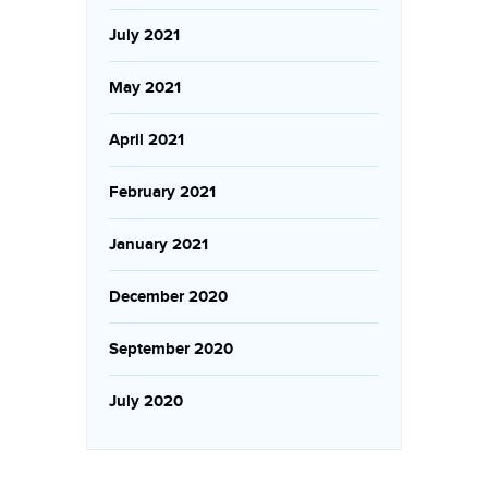
July 2021
May 2021
April 2021
February 2021
January 2021
December 2020
September 2020
July 2020