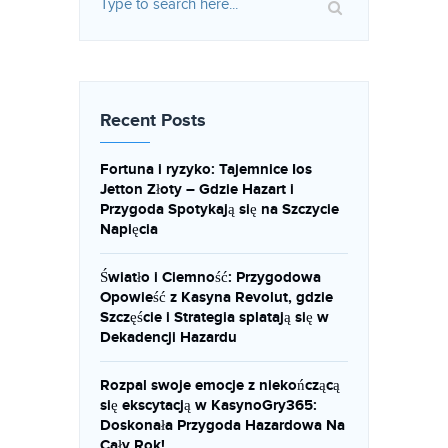
Recent Posts
Fortuna i ryzyko: Tajemnice Ios
Jetton Złoty – Gdzie Hazart i
Przygoda Spotykają się na Szczycie
Napięcia
Światło i Ciemność: Przygodowa
Opowieść z Kasyna Revolut, gdzie
Szczęście i Strategia splatają się w
Dekadencji Hazardu
Rozpal swoje emocje z niekończącą
się ekscytacją w KasynoGry365:
Doskonała Przygoda Hazardowa Na
Cały Rok!