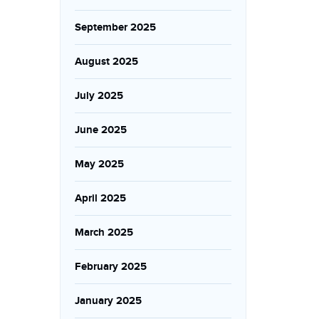
September 2025
August 2025
July 2025
June 2025
May 2025
April 2025
March 2025
February 2025
January 2025