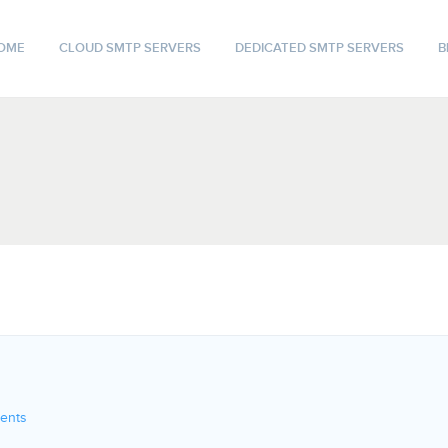
OME
CLOUD SMTP SERVERS
DEDICATED SMTP SERVERS
B
ents