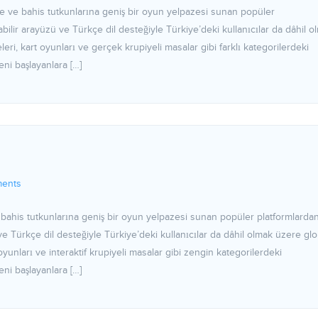
e ve bahis tutkunlarına geniş bir oyun yelpazesi sunan popüler
ılabilir arayüzü ve Türkçe dil desteğiyle Türkiye’deki kullanıcılar da dâhil o
eri, kart oyunları ve gerçek krupiyeli masalar gibi farklı kategorilerdeki
i başlayanlara […]
ents
bahis tutkunlarına geniş bir oyun yelpazesi sunan popüler platformlarda
zü ve Türkçe dil desteğiyle Türkiye’deki kullanıcılar da dâhil olmak üzere glo
yunları ve interaktif krupiyeli masalar gibi zengin kategorilerdeki
i başlayanlara […]