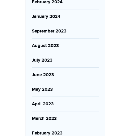
February 2024
January 2024
September 2023
August 2023
July 2023
June 2023
May 2023
April 2023
March 2023
February 2023