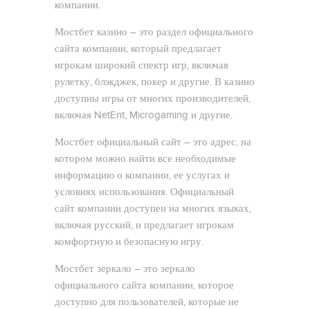
компании.
Мостбет казино – это раздел официального
сайта компании, который предлагает
игрокам широкий спектр игр, включая
рулетку, блэкджек, покер и другие. В казино
доступны игры от многих производителей,
включая NetEnt, Microgaming и другие.
Мостбет официальный сайт – это адрес, на
котором можно найти все необходимые
информацию о компании, ее услугах и
условиях использования. Официальный
сайт компании доступен на многих языках,
включая русский, и предлагает игрокам
комфортную и безопасную игру.
Мостбет зеркало – это зеркало
официального сайта компании, которое
доступно для пользователей, которые не