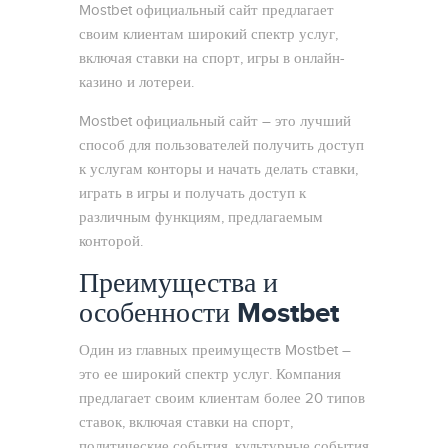
Mostbet официальный сайт предлагает
своим клиентам широкий спектр услуг,
включая ставки на спорт, игры в онлайн-
казино и лотереи.
Mostbet официальный сайт – это лучший
способ для пользователей получить доступ
к услугам конторы и начать делать ставки,
играть в игры и получать доступ к
различным функциям, предлагаемым
конторой.
Преимущества и
особенности Mostbet
Один из главных преимуществ Mostbet –
это ее широкий спектр услуг. Компания
предлагает своим клиентам более 20 типов
ставок, включая ставки на спорт,
политические события, культурные события