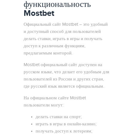
функциональность
Mostbet
Официальный сайт Mostbet – это удобный
и доступный способ для пользователей
делать ставки, играть в игры и получать
доступ к различным функциям,
предлагаемым конторой.
Mostbet официальный сайт доступен на
русском языке, что делает его удобным для
пользователей из России и других стран,
где русский язык является официальным.
На официальном сайте Mostbet
пользователи могут:
делать ставки на спорт;
играть в игры в онлайн-казино;
получать доступ к лотереям;