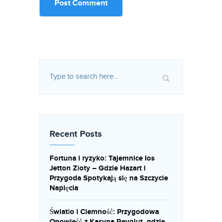
Recent Posts
Fortuna i ryzyko: Tajemnice Ios
Jetton Złoty – Gdzie Hazart i
Przygoda Spotykają się na Szczycie
Napięcia
Światło i Ciemność: Przygodowa
Opowieść z Kasyna Revolut, gdzie