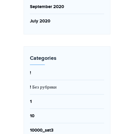
September 2020
July 2020
Categories
!
! Без рубрики
1
10
10000_sat3