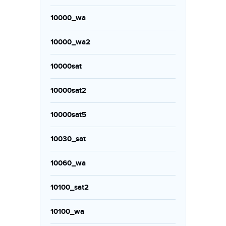
10000_wa
10000_wa2
10000sat
10000sat2
10000sat5
10030_sat
10060_wa
10100_sat2
10100_wa