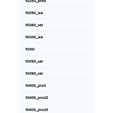
10250_prod
10250_wa
10260_sat
10300_wa
1030i
10350_sat
10390_sat
10400_prod
10400_prod2
10400_prod3