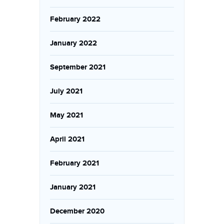
February 2022
January 2022
September 2021
July 2021
May 2021
April 2021
February 2021
January 2021
December 2020