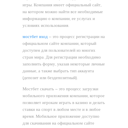
игры. Компания имеет официальный сайт,
на котором можно найти все необходимые
информацию о компании, ее услугах и
условиях использования.
мостбет вход
– это процесс регистрации на
официальном сайте компании, который
доступен для пользователей из многих
стран мира. Для регистрации необходимо
заполнить форму, указав некоторые личные
данные, а также выбрать тип аккаунта
(депозит или бездепозитный).
Мостбет скачать – это процесс загрузки
мобильного приложения компании, которое
позволяет игрокам играть в казино и делать
ставки на спорт в любом месте и в любое
время. Мобильное приложение доступно
для скачивания на официальном сайте