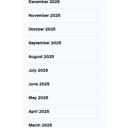
December 2025
November 2025
October 2025
September 2025
August 2025
July 2025
June 2025
May 2025
April 2025
March 2025