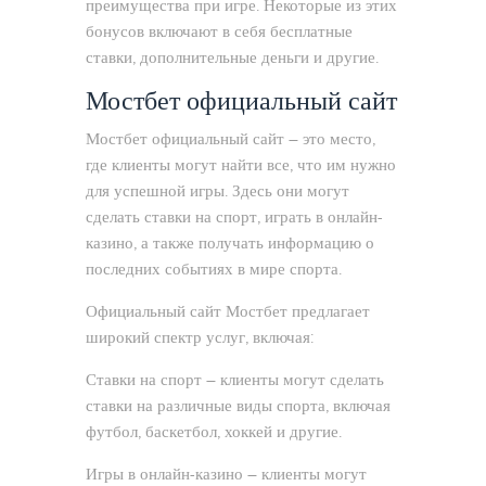
преимущества при игре. Некоторые из этих
бонусов включают в себя бесплатные
ставки, дополнительные деньги и другие.
Мостбет официальный сайт
Мостбет официальный сайт – это место,
где клиенты могут найти все, что им нужно
для успешной игры. Здесь они могут
сделать ставки на спорт, играть в онлайн-
казино, а также получать информацию о
последних событиях в мире спорта.
Официальный сайт Мостбет предлагает
широкий спектр услуг, включая:
Ставки на спорт – клиенты могут сделать
ставки на различные виды спорта, включая
футбол, баскетбол, хоккей и другие.
Игры в онлайн-казино – клиенты могут