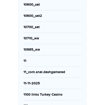
10600_sat
10600_sat2
10700_sat
10710_wa
10985_wa
11
11_com.snai.dashgamered
11-11-2025
1100 links Turkey Casino