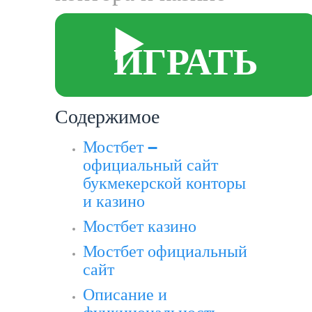
▶️
ИГРАТЬ
Содержимое
Мостбет –
официальный сайт
букмекерской конторы
и казино
Мостбет казино
Мостбет официальный
сайт
Описание и