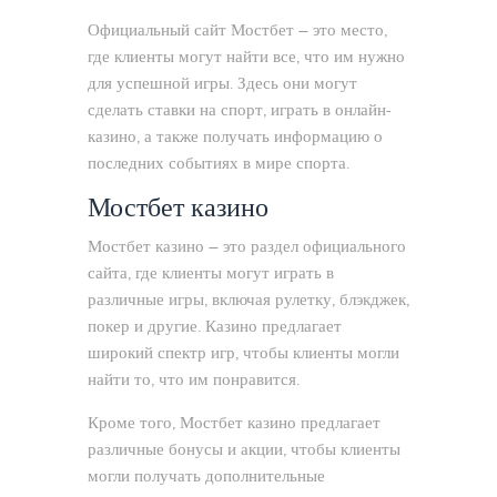
Официальный сайт Мостбет – это место,
где клиенты могут найти все, что им нужно
для успешной игры. Здесь они могут
сделать ставки на спорт, играть в онлайн-
казино, а также получать информацию о
последних событиях в мире спорта.
Мостбет казино
Мостбет казино – это раздел официального
сайта, где клиенты могут играть в
различные игры, включая рулетку, блэкджек,
покер и другие. Казино предлагает
широкий спектр игр, чтобы клиенты могли
найти то, что им понравится.
Кроме того, Мостбет казино предлагает
различные бонусы и акции, чтобы клиенты
могли получать дополнительные