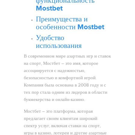
функциональность
Mostbet
Преимущества и
особенности Mostbet
Удобство
использования
В современном мире азартных игр и ставок
на спорт, Мостбет – это имя, которое
ассоциируется с надежностью,
безопасностью и комфортной игрой.
Компания была основана в 2008 году и с
тех пор стала одним из лидеров в области
букмекерства и онлайн-казино.
Мостбет – это платформа, которая
предлагает своим клиентам широкий
спектр услуг, включая ставки на спорт,
игры в казино, лотереи и другие азартные