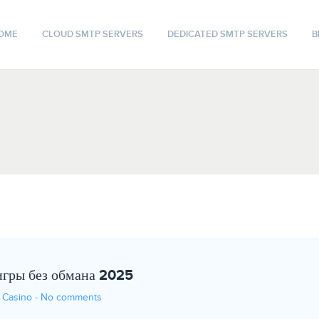
OME
CLOUD SMTP SERVERS
DEDICATED SMTP SERVERS
B
игры без обмана 2025
 Casino
-
No comments