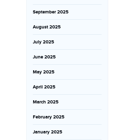
September 2025
August 2025
July 2025
June 2025
May 2025
April 2025
March 2025
February 2025
January 2025