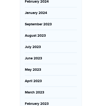
February 2024
January 2024
September 2023
August 2023
July 2023
June 2023
May 2023
April 2023
March 2023
February 2023