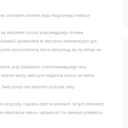
ować zimowym urokiem tego magicznego miejsca!
c się widokiem szronu pokrywającego drzewa.
możliwość łyżwiarstwa w otoczeniu malowniczych gór.
zie czy kormorany, które zatrzymują się na zimuje na
eziora, przy dźwiękach rozbrzmiawającego lasu.
lustrem wody, tworzące magiczne kolory na niebie.
ć Twój pobyt nad jeziorem podczas zimy:
 przyrody i zapiera dech w piersiach. W tych zimowych
la miłośników natury i aktywności na świeżym powietrzu.