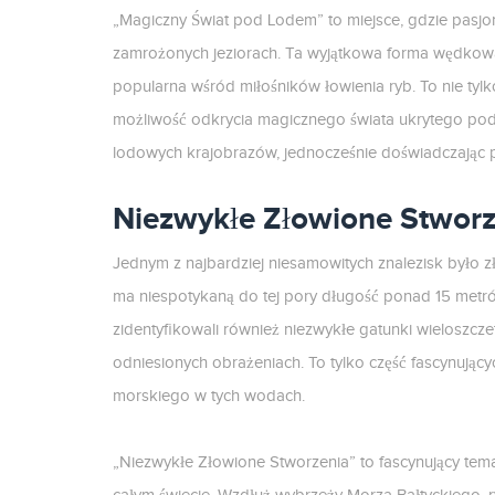
„Magiczny Świat pod Lodem” to miejsce, gdzie pasj
zamrożonych jeziorach. Ta wyjątkowa forma wędkowani
popularna wśród miłośników łowienia ryb. To nie ty
możliwość odkrycia magicznego świata ukrytego pod
lodowych krajobrazów, jednocześnie doświadczając p
Niezwykłe Złowione Stworz
Jednym z najbardziej niesamowitych znalezisk było z
ma niespotykaną do tej pory długość ponad 15 metr
zidentyfikowali również niezwykłe gatunki wieloszcze
odniesionych obrażeniach. To tylko część fascynując
morskiego w tych wodach.
„Niezwykłe Złowione Stworzenia” to fascynujący tem