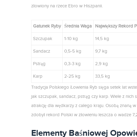
złowiony na rzece Ebro w Hiszpanii.
Gatunek Ryby
Średnia Waga
Największy Rekord P
Szczupak
1-10 kg
14,5 kg
Sandacz
0,5-5 kg
9,7 kg
Pstrąg
0,3-3 kg
2,9 kg
Karp
2-25 kg
33,5 kg
Tradycja Polskiego Łowienia Ryb sięga setek lat wst
jak szczupak, sandacz, pstrąg czy karp. Wiele z nich
atrakcję dla wędkarzy z całego kraju. Osobą znaną w
zdobył rekord Polski w złowieniu leszcza o wadze 7,
Elementy Baśniowej Opowie