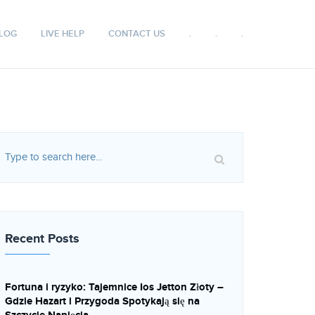
LOG
LIVE HELP
CONTACT US
.
.
.
Recent Posts
Fortuna i ryzyko: Tajemnice Ios Jetton Złoty –
Gdzie Hazart i Przygoda Spotykają się na