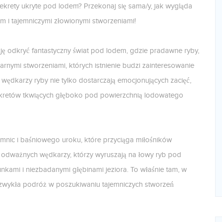
ekrety ukryte pod lodem? Przekonaj się sama/y, jak wygląda
 i tajemniczymi złowionymi stworzeniami!
ję odkryć fantastyczny świat pod lodem, gdzie pradawne ryby,
darnymi stworzeniami, których istnienie budzi zainteresowanie
ędkarzy ryby nie tylko dostarczają emocjonujących zacięć,
sekretów tkwiących głęboko pod powierzchnią lodowatego
emnic i baśniowego uroku, które przyciąga miłośników
 odważnych wędkarzy, którzy wyruszają na łowy ryb pod
kami i niezbadanymi głębinami jeziora. To właśnie tam, w
iezwykła podróż w poszukiwaniu tajemniczych stworzeń