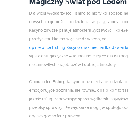
Magiczny Świat pod Lodem
Dla wielu wędkarzy Ice Fishing to nie tylko sposób n
nowych znajomości i podzielenia się pasją z innymi mi
Kasyno zawsze panuje atmosfera życzliwości i koleż
przeżyciem. Nie ma więc nic dziwnego, że
opinie o Ice Fishing Kasyno oraz mechanika działania
są tak entuzjastyczne – to idealne miejsce dla każdeg
niesamowitych krajobrazów i dobrej atmosfery.
Opinie o Ice Fishing Kasyno oraz mechanika działania 
emocjonujące doznania, ale również dba o komfort i 
jakość usług, zapewniając sprzęt wędkarski najwyżs
przepisy sprawiają, że wędkarze mogą w spokoju odd
czy niezgodności z prawem.