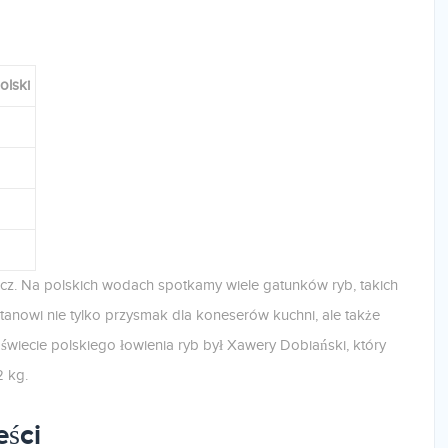
olski
ecz. Na polskich wodach spotkamy wiele gatunków ryb, takich
 stanowi nie tylko przysmak dla koneserów kuchni, ale także
 świecie polskiego łowienia ryb był Xawery Dobiański, który
2 kg.
ści