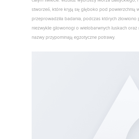
całym świecie. Wzdłuż wybrzeży Morza Bałtyckiego,
stworzeń, które kryją się głęboko pod powierzchnią w
przeprowadziła badania, podczas których złowiono
niezwykłe głowonogi o wielobarwnych łuskach oraz r
nazwy przypominają egzotyczne potrawy.