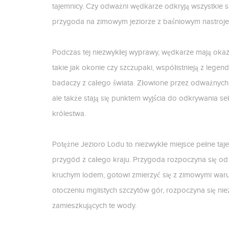
tajemnicy. Czy odważni wędkarze odkryją wszystkie s
przygoda na zimowym jeziorze z baśniowym nastrojem
Podczas tej niezwykłej wyprawy, wędkarze mają okaz
takie jak okonie czy szczupaki, współistnieją z legen
badaczy z całego świata. Złowione przez odważnych w
ale także stają się punktem wyjścia do odkrywania 
królestwa.
Potężne Jezioro Lodu to niezwykłe miejsce pełne taj
przygód z całego kraju. Przygoda rozpoczyna się od
kruchym lodem, gotowi zmierzyć się z zimowymi warun
otoczeniu mglistych szczytów gór, rozpoczyna się n
zamieszkujących te wody.