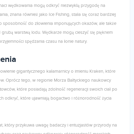
onaci wędkowania mogą odkryć niezwykłą przygodę na
a, znana również jako Ice Fishing, stała się coraz bardziej
lko sposobność do złowienia imponujących okazów, ale także
 grubą warstwą lodu. Wędkarze mogą cieszyć się pięknem
rzyjemności spędzania czasu na łonie natury.
enia
łowienie gigantycznego kałamarnicy o imieniu Kraken, które
ów. Oprócz tego, w regionie Morza Bałtyckiego naukowcy
towców, które posiadają zdolność regeneracji swoich ciał po
ych odkryć, które ujawniają bogactwo i różnorodność życia
at, który przykuwa uwagę badaczy i entuzjastów przyrody na