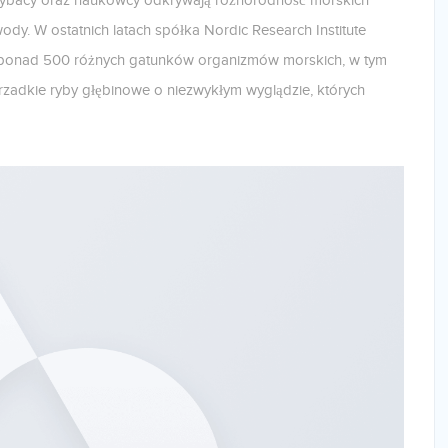
 rybacy oraz naukowcy odkrywają różnorodność morskich
ody. W ostatnich latach spółka Nordic Research Institute
 ponad 500 różnych gatunków organizmów morskich, w tym
zadkie ryby głębinowe o niezwykłym wyglądzie, których