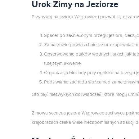
Urok Zimy na Jeziorze
Przybywaj na jezioro Wągrowiec i pozwól się oczar
Spacer po zaśnieżonym brzegu jeziora, cieszą
Zamarznięte powierzchnie jeziora zapewniają 
Obserwowanie ptaków wodnych, takich jak łabęd
tutejszym akwenie.
Organizacja biesiady przy ognisku na brzegu j
Podziwianie zachodu słońca nad zamarzniętym 
Oto pięć niezwykłych doświadczeń, które mogą umili
Zimowa sceneria jeziora Wągrowiec zachwyca pięknem
krajobrazach czeka wiele niezapomnianych atrakcji d