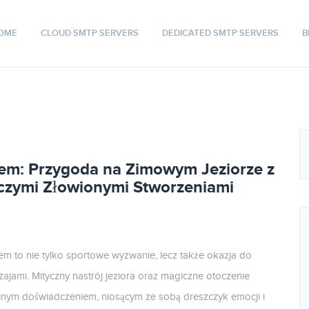
OME
CLOUD SMTP SERVERS
DEDICATED SMTP SERVERS
B
em: Przygoda na Zimowym Jeziorze z
czymi Złowionymi Stworzeniami
em to nie tylko sportowe wyzwanie, lecz także okazja do
zajami. Mityczny nastrój jeziora oraz magiczne otoczenie
alnym doświadczeniem, niosącym ze sobą dreszczyk emocji i