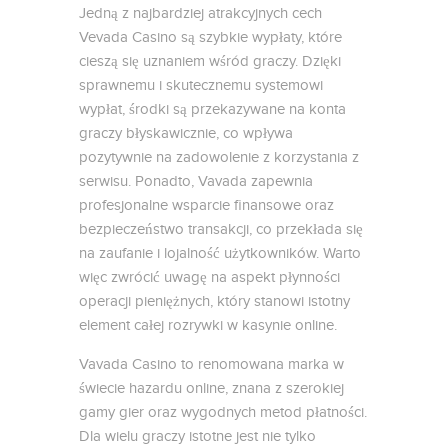
Jedną z najbardziej atrakcyjnych cech
Vevada Casino są szybkie wypłaty, które
cieszą się uznaniem wśród graczy. Dzięki
sprawnemu i skutecznemu systemowi
wypłat, środki są przekazywane na konta
graczy błyskawicznie, co wpływa
pozytywnie na zadowolenie z korzystania z
serwisu. Ponadto, Vavada zapewnia
profesjonalne wsparcie finansowe oraz
bezpieczeństwo transakcji, co przekłada się
na zaufanie i lojalność użytkowników. Warto
więc zwrócić uwagę na aspekt płynności
operacji pieniężnych, który stanowi istotny
element całej rozrywki w kasynie online.
Vavada Casino to renomowana marka w
świecie hazardu online, znana z szerokiej
gamy gier oraz wygodnych metod płatności.
Dla wielu graczy istotne jest nie tylko