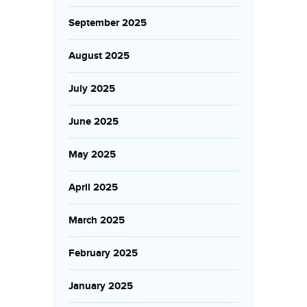
September 2025
August 2025
July 2025
June 2025
May 2025
April 2025
March 2025
February 2025
January 2025