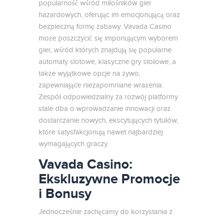
popularność wśród miłośników gier
hazardowych, oferując im emocjonującą oraz
bezpieczną formę zabawy. Vavada Casino
może poszczycić się imponującym wyborem
gier, wśród których znajdują się popularne
automaty slotowe, klasyczne gry stołowe, a
także wyjątkowe opcje na żywo,
zapewniające niezapomniane wrażenia.
Zespół odpowiedzialny za rozwój platformy
stale dba o wprowadzanie innowacji oraz
dostarczanie nowych, ekscytujących tytułów,
które satysfakcjonują nawet najbardziej
wymagających graczy.
Vavada Casino:
Ekskluzywne Promocje
i Bonusy
Jednocześnie zachęcamy do korzystania z