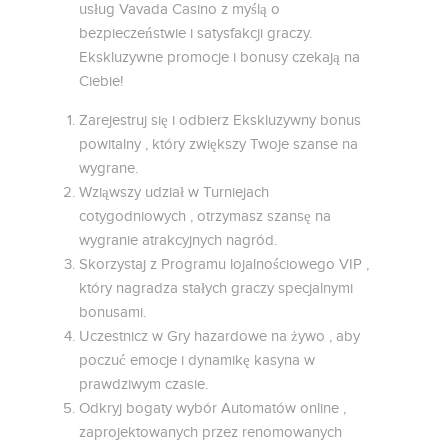
usług Vavada Casino z myślą o
bezpieczeństwie i satysfakcji graczy.
Ekskluzywne promocje i bonusy czekają na
Ciebie!
Zarejestruj się i odbierz Ekskluzywny bonus
powitalny , który zwiększy Twoje szanse na
wygrane.
Wziąwszy udział w Turniejach
cotygodniowych , otrzymasz szansę na
wygranie atrakcyjnych nagród.
Skorzystaj z Programu lojalnościowego VIP ,
który nagradza stałych graczy specjalnymi
bonusami.
Uczestnicz w Gry hazardowe na żywo , aby
poczuć emocje i dynamikę kasyna w
prawdziwym czasie.
Odkryj bogaty wybór Automatów online ,
zaprojektowanych przez renomowanych