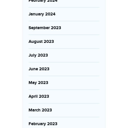
February 2024
January 2024
September 2023
August 2023
July 2023
June 2023
May 2023
April 2023
March 2023
February 2023