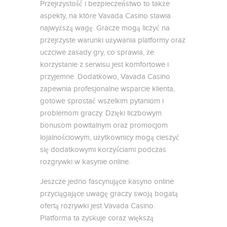
Przejrzystość i bezpieczeństwo to także
aspekty, na które Vavada Casino stawia
najwyższą wagę. Gracze mogą liczyć na
przejrzyste warunki używania platformy oraz
uczciwe zasady gry, co sprawia, że
korzystanie z serwisu jest komfortowe i
przyjemne. Dodatkowo, Vavada Casino
zapewnia profesjonalne wsparcie klienta,
gotowe sprostać wszelkim pytaniom i
problemom graczy. Dzięki liczbowym
bonusom powitalnym oraz promocjom
lojalnościowym, użytkownicy mogą cieszyć
się dodatkowymi korzyściami podczas
rozgrywki w kasynie online.
Jeszcze jedno fascynujące kasyno online
przyciągające uwagę graczy swoją bogatą
ofertą rozrywki jest Vavada Casino.
Platforma ta zyskuje coraz większą