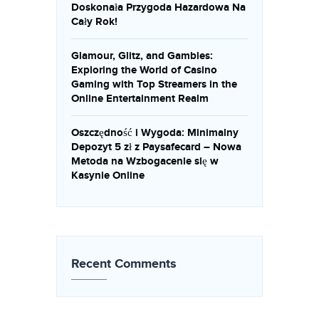
Doskonała Przygoda Hazardowa Na
Cały Rok!
Glamour, Glitz, and Gambles:
Exploring the World of Casino
Gaming with Top Streamers in the
Online Entertainment Realm
Oszczędność i Wygoda: Minimalny
Depozyt 5 zł z Paysafecard – Nowa
Metoda na Wzbogacenie się w
Kasynie Online
Recent Comments