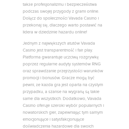
także profesjonalizmu i bezpieczeństwa
podczas swojej przygody z grami online.
Dołącz do społeczności Vavada Casino i
przekonaj się, dlaczego warto postawić na
lidera w dziedzinie hazardu online!
Jednym z największych atutów Vavada
Casino jest transparentność i fair play.
Platforma gwarantuje uczciwą rozgrywkę
poprzez regularne audyty systemów RNG
oraz sprawdzanie przejrzystości warunków
promocji i bonusów. Gracze mogą być
pewni, że każda gra jest oparta na czystym
przypadku, a szanse na wygraną są takie
same dla wszystkich. Dodatkowo, Vavada
Casino oferuje szeroki wybór popularnych i
nowatorskich gier, zapewniając tym samym
emocjonujące i satysfakcjonujące
doświadczenia hazardowe dla swoich