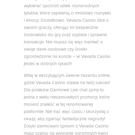
wybierać spośród setek różnorodnych
tytułów, które zapewnią ci mnóstwo rozrywki
i emocji. Dodatkowo, Vavada Casino dba o
swoich graczy, oferując im bezpieczne
środowisko do gry oraz szybkie i sprawne
transakcje. Nie musisz się więc martwić o
swoje dane osobowe czy środki
zgromadzone na koncie – w Vavada Casino
jesteś w dobrych rękach!
Witaj w ekscytującym świecie hazardu online,
gdzie Vavada Casino stawia na twój sukces!
Dla polaków Darmowe Live chat spiny to
jedna z wielu niesamowitych promocji, które
możesz znaleźć w tej renomowanej
platformie. Nie trać więc czasu i skorzystaj z
okazji, aby zgarnąć fantastyczne nagrody!
Dzięki darmowym spinom z Vavada Casino
masz szansę na wygranie ogromnych kwot