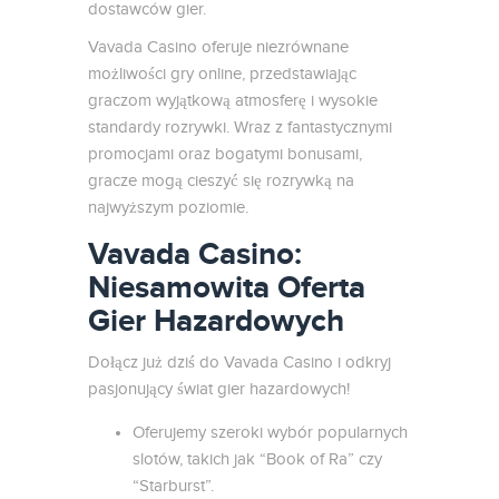
dostawców gier.
Vavada Casino oferuje niezrównane
możliwości gry online, przedstawiając
graczom wyjątkową atmosferę i wysokie
standardy rozrywki. Wraz z fantastycznymi
promocjami oraz bogatymi bonusami,
gracze mogą cieszyć się rozrywką na
najwyższym poziomie.
Vavada Casino:
Niesamowita Oferta
Gier Hazardowych
Dołącz już dziś do Vavada Casino i odkryj
pasjonujący świat gier hazardowych!
Oferujemy szeroki wybór popularnych
slotów, takich jak “Book of Ra” czy
“Starburst”.