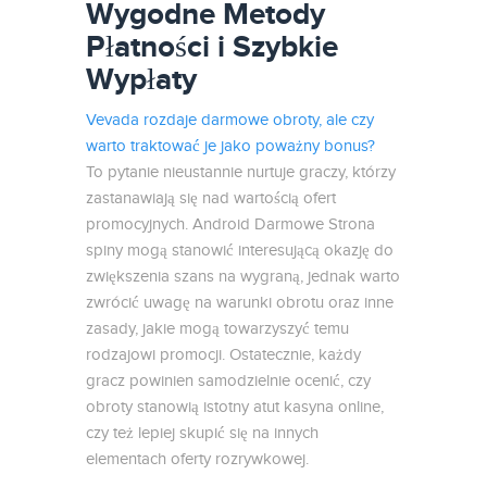
Wygodne Metody
Płatności i Szybkie
Wypłaty
Vevada rozdaje darmowe obroty, ale czy
warto traktować je jako poważny bonus?
To pytanie nieustannie nurtuje graczy, którzy
zastanawiają się nad wartością ofert
promocyjnych. Android Darmowe Strona
spiny mogą stanowić interesującą okazję do
zwiększenia szans na wygraną, jednak warto
zwrócić uwagę na warunki obrotu oraz inne
zasady, jakie mogą towarzyszyć temu
rodzajowi promocji. Ostatecznie, każdy
gracz powinien samodzielnie ocenić, czy
obroty stanowią istotny atut kasyna online,
czy też lepiej skupić się na innych
elementach oferty rozrywkowej.