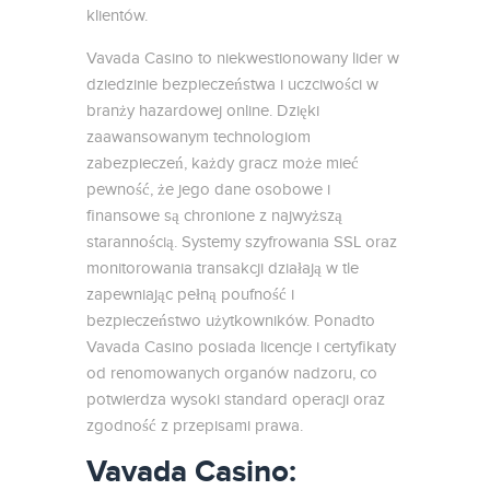
klientów.
Vavada Casino to niekwestionowany lider w
dziedzinie bezpieczeństwa i uczciwości w
branży hazardowej online. Dzięki
zaawansowanym technologiom
zabezpieczeń, każdy gracz może mieć
pewność, że jego dane osobowe i
finansowe są chronione z najwyższą
starannością. Systemy szyfrowania SSL oraz
monitorowania transakcji działają w tle
zapewniając pełną poufność i
bezpieczeństwo użytkowników. Ponadto
Vavada Casino posiada licencje i certyfikaty
od renomowanych organów nadzoru, co
potwierdza wysoki standard operacji oraz
zgodność z przepisami prawa.
Vavada Casino: