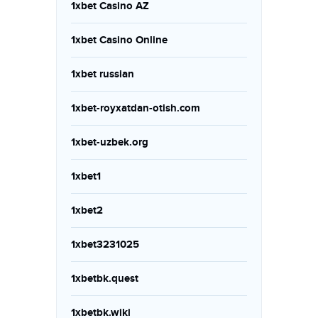
1xbet Casino AZ
1xbet Casino Online
1xbet russian
1xbet-royxatdan-otish.com
1xbet-uzbek.org
1xbet1
1xbet2
1xbet3231025
1xbetbk.quest
1xbetbk.wiki