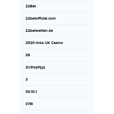
22Bet
22betofficial.com
22betwetten.de
2520 links UK Casino
26
2n3tvpfqjq
3
30.10.1
378i