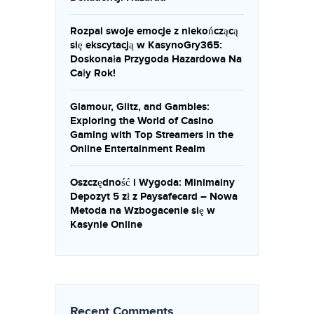
Rozpal swoje emocje z niekończącą
się ekscytacją w KasynoGry365:
Doskonała Przygoda Hazardowa Na
Cały Rok!
Glamour, Glitz, and Gambles:
Exploring the World of Casino
Gaming with Top Streamers in the
Online Entertainment Realm
Oszczędność i Wygoda: Minimalny
Depozyt 5 zł z Paysafecard – Nowa
Metoda na Wzbogacenie się w
Kasynie Online
Recent Comments