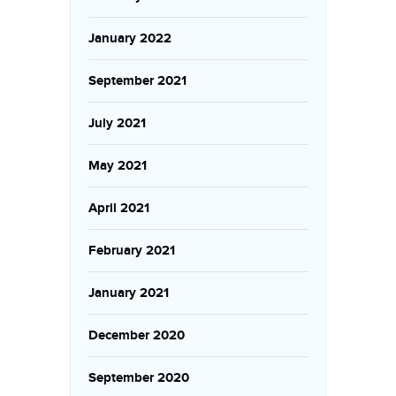
January 2022
September 2021
July 2021
May 2021
April 2021
February 2021
January 2021
December 2020
September 2020