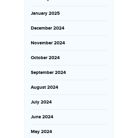
January 2025
December 2024
November 2024
October 2024
September 2024
August 2024
July 2024
June 2024
May 2024