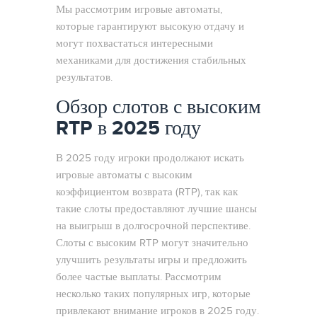
Мы рассмотрим игровые автоматы,
которые гарантируют высокую отдачу и
могут похвастаться интересными
механиками для достижения стабильных
результатов.
Обзор слотов с высоким
RTP в 2025 году
В 2025 году игроки продолжают искать
игровые автоматы с высоким
коэффициентом возврата (RTP), так как
такие слоты предоставляют лучшие шансы
на выигрыш в долгосрочной перспективе.
Слоты с высоким RTP могут значительно
улучшить результаты игры и предложить
более частые выплаты. Рассмотрим
несколько таких популярных игр, которые
привлекают внимание игроков в 2025 году.