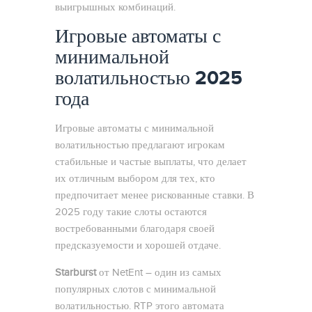
выигрышных комбинаций.
Игровые автоматы с
минимальной
волатильностью 2025
года
Игровые автоматы с минимальной
волатильностью предлагают игрокам
стабильные и частые выплаты, что делает
их отличным выбором для тех, кто
предпочитает менее рискованные ставки. В
2025 году такие слоты остаются
востребованными благодаря своей
предсказуемости и хорошей отдаче.
Starburst
от NetEnt – один из самых
популярных слотов с минимальной
волатильностью. RTP этого автомата