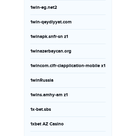
1win-eg.net2
1win-qeydiyyat.com
1winapk.snfr-sn z1
1winazerbaycan.org
1wincom.cifr-ciapplication-mobile x1
1winRussia
1wins.amhy-am z1
1x-bet.sbs
1xbet AZ Casino