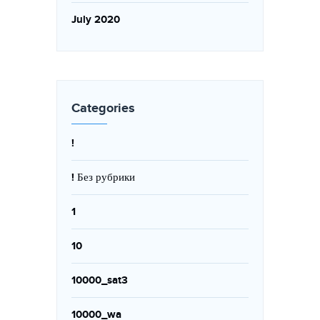
July 2020
Categories
!
! Без рубрики
1
10
10000_sat3
10000_wa