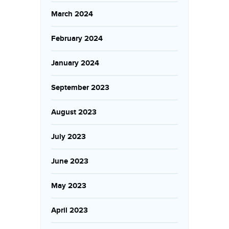
March 2024
February 2024
January 2024
September 2023
August 2023
July 2023
June 2023
May 2023
April 2023