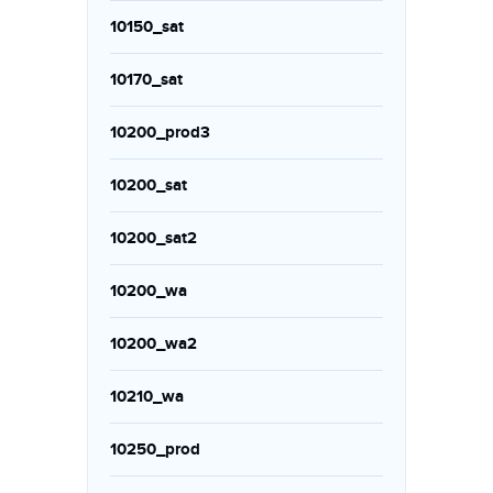
10150_sat
10170_sat
10200_prod3
10200_sat
10200_sat2
10200_wa
10200_wa2
10210_wa
10250_prod