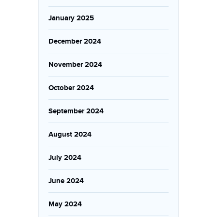
January 2025
December 2024
November 2024
October 2024
September 2024
August 2024
July 2024
June 2024
May 2024