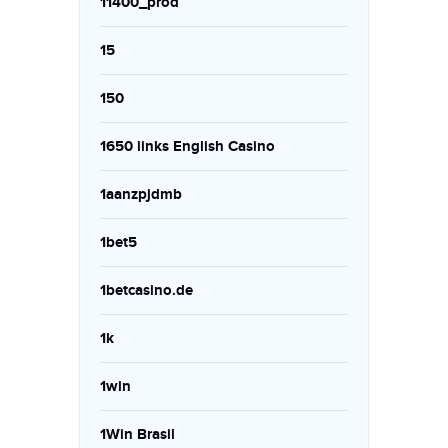
11400_prod
15
150
1650 links English Casino
1aanzpjdmb
1bet5
1betcasino.de
1k
1win
1Win Brasil