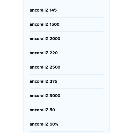
ancorallZ 145
ancorallZ 1500
ancorallZ 2000
ancorallZ 220
ancorallZ 2500
ancorallZ 275
ancorallZ 3000
ancorallZ 50
ancorallZ 50%