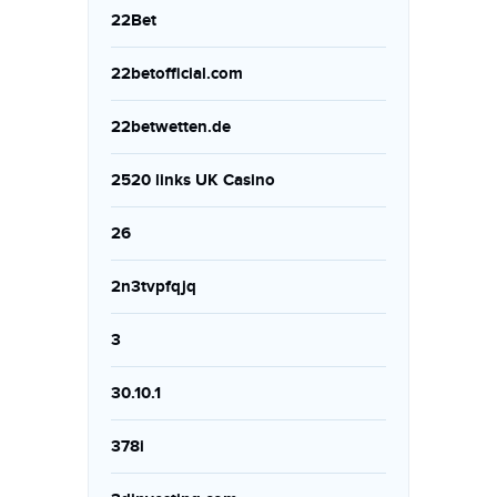
22Bet
22betofficial.com
22betwetten.de
2520 links UK Casino
26
2n3tvpfqjq
3
30.10.1
378i