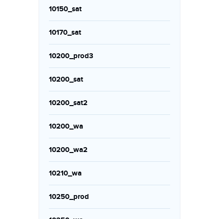
10150_sat
10170_sat
10200_prod3
10200_sat
10200_sat2
10200_wa
10200_wa2
10210_wa
10250_prod