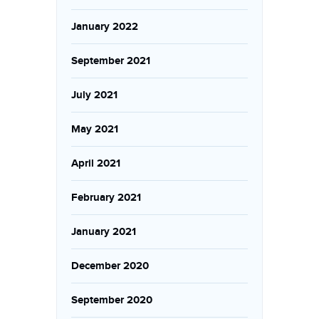
January 2022
September 2021
July 2021
May 2021
April 2021
February 2021
January 2021
December 2020
September 2020