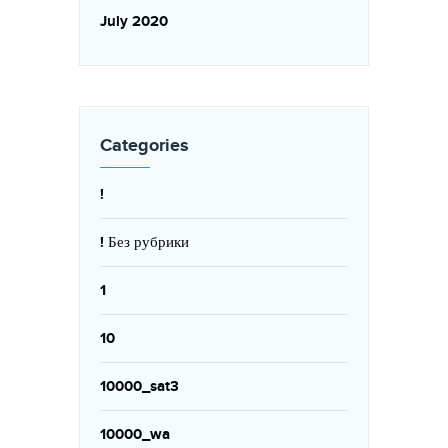
July 2020
Categories
!
! Без рубрики
1
10
10000_sat3
10000_wa