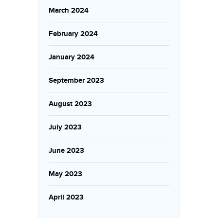
March 2024
February 2024
January 2024
September 2023
August 2023
July 2023
June 2023
May 2023
April 2023