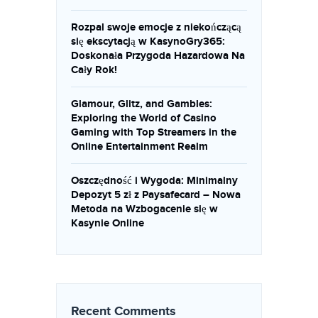
Rozpal swoje emocje z niekończącą
się ekscytacją w KasynoGry365:
Doskonała Przygoda Hazardowa Na
Cały Rok!
Glamour, Glitz, and Gambles:
Exploring the World of Casino
Gaming with Top Streamers in the
Online Entertainment Realm
Oszczędność i Wygoda: Minimalny
Depozyt 5 zł z Paysafecard – Nowa
Metoda na Wzbogacenie się w
Kasynie Online
Recent Comments