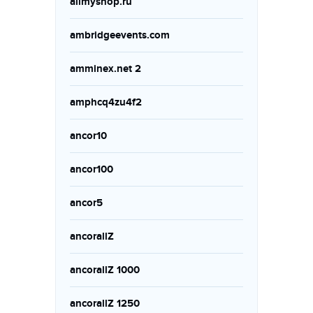
allmyshop.ru
ambridgeevents.com
amminex.net 2
amphcq4zu4f2
ancor10
ancor100
ancor5
ancorallZ
ancorallZ 1000
ancorallZ 1250