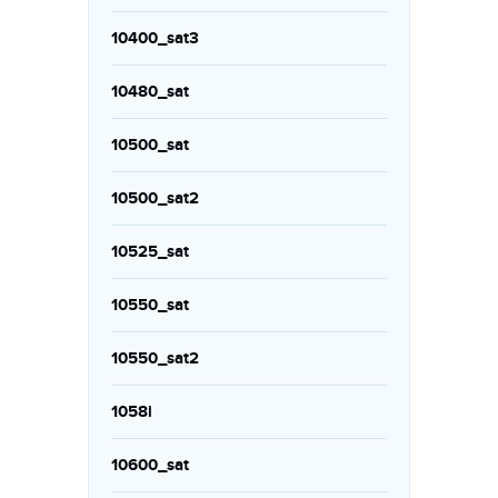
10400_sat3
10480_sat
10500_sat
10500_sat2
10525_sat
10550_sat
10550_sat2
1058i
10600_sat