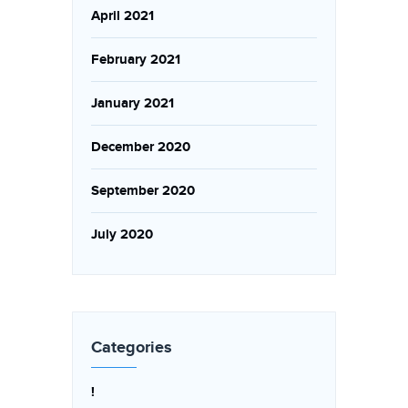
April 2021
February 2021
January 2021
December 2020
September 2020
July 2020
Categories
!