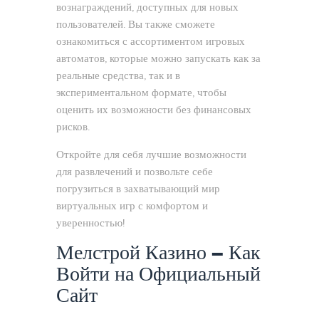
вознаграждений, доступных для новых
пользователей. Вы также сможете
ознакомиться с ассортиментом игровых
автоматов, которые можно запускать как за
реальные средства, так и в
экспериментальном формате, чтобы
оценить их возможности без финансовых
рисков.
Откройте для себя лучшие возможности
для развлечений и позвольте себе
погрузиться в захватывающий мир
виртуальных игр с комфортом и
уверенностью!
Мелстрой Казино – Как
Войти на Официальный
Сайт