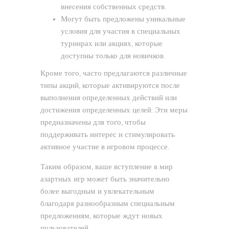
внесения собственных средств.
Могут быть предложены уникальные
условия для участия в специальных
турнирах или акциях, которые
доступны только для новичков.
Кроме того, часто предлагаются различные
типы акций, которые активируются после
выполнения определенных действий или
достижения определенных целей. Эти меры
предназначены для того, чтобы
поддерживать интерес и стимулировать
активное участие в игровом процессе.
Таким образом, ваше вступление в мир
азартных игр может быть значительно
более выгодным и увлекательным
благодаря разнообразным специальным
предложениям, которые ждут новых
пользователей.