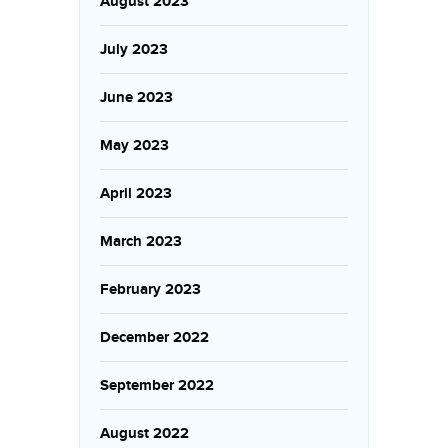
August 2023
July 2023
June 2023
May 2023
April 2023
March 2023
February 2023
December 2022
September 2022
August 2022