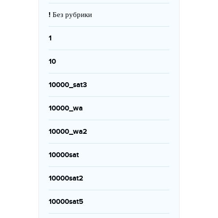
! Без рубрики
1
10
10000_sat3
10000_wa
10000_wa2
10000sat
10000sat2
10000sat5