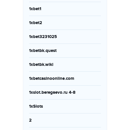
1xbet1
1xbet2
1xbet3231025
1xbetbk.quest
1xbetbk.wiki
1xbetcasinoonline.com
1xslot.beregaevo.ru 4-8
1xSlots
2