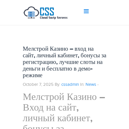
Мелстрой Казино – вход на
сайт, личный кабинет, бонусы за
регистрацию, лучшие слоты на
деньги и бесплатно в демо-
режиме
October 7, 2025 By:
cssadmin
In:
News
-
Мелстрой Казино –
Вход на сайт,
личный кабинет,
бонусы за