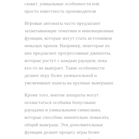
сюжет, уникальные особенности или
просто известность производителя.
Игровые автоматы часто предлагают
захватывающие тематики и инновационные
функции, которые могут стать источником
немалых призов. Например, некоторые из
них предлагают прогрессивные джекпоты,
которые растут с каждым раундом, пока
кто-то не выиграет. Такие особенности
делают игру более увлекательной и
увеличивают шансы на крупные выигрыши.
Кроме того, многие аппараты могут
похвастаться особыми бонусными
раундами и уникальными символами,
которые способны значительно повысить
общий выигрыш. Эти дополнительные
функции делают процесс игры более