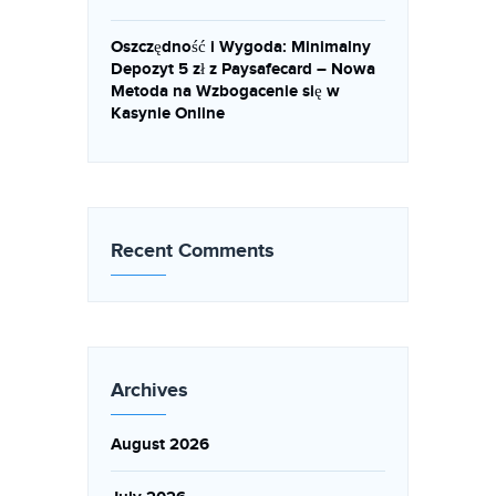
Oszczędność i Wygoda: Minimalny
Depozyt 5 zł z Paysafecard – Nowa
Metoda na Wzbogacenie się w
Kasynie Online
Recent Comments
Archives
August 2026