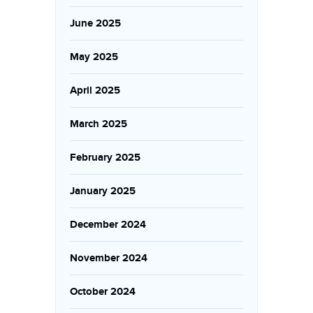
June 2025
May 2025
April 2025
March 2025
February 2025
January 2025
December 2024
November 2024
October 2024