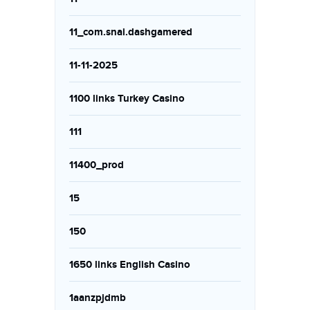
11_com.snai.dashgamered
11-11-2025
1100 links Turkey Casino
111
11400_prod
15
150
1650 links English Casino
1aanzpjdmb