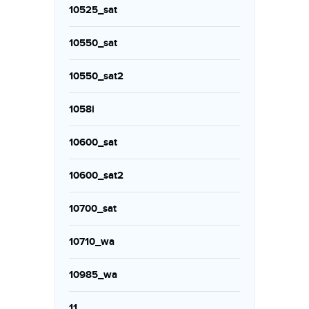
10525_sat
10550_sat
10550_sat2
1058i
10600_sat
10600_sat2
10700_sat
10710_wa
10985_wa
11