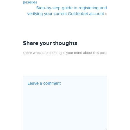
режиме
Step-by-step guide to registering and
verifying your current Goldenbet account
»
Share your thoughts
share what,s happening in your mind about this post