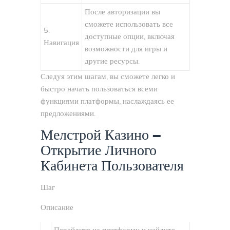
После авторизации вы
сможете использовать все
5.
доступные опции, включая
Навигация
возможности для игры и
другие ресурсы.
Следуя этим шагам, вы сможете легко и
быстро начать пользоваться всеми
функциями платформы, наслаждаясь ее
предложениями.
Мелстрой Казино –
Открытие Личного
Кабинета Пользователя
Шаг
Описание