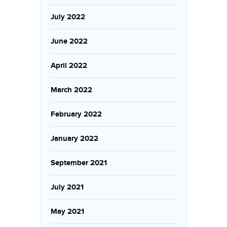
July 2022
June 2022
April 2022
March 2022
February 2022
January 2022
September 2021
July 2021
May 2021