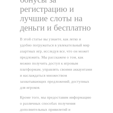
регистрацию и
лучшие слоты на
деньги и бесплатно
В этой статье вы узнаете, как легко и
удобно погружаться в увлекательный мир
азартных игр, исследуя все, что он может
предложить. Мы расскажем о том, как
можно получить доступ к игровым
платформам, управлять своими аккаунтами
и наслаждаться множеством
захватывающих предложений, доступных
для игроков.
Кроме того, мы предоставим информацию
о различных способах получения
дополнительных привилегий и