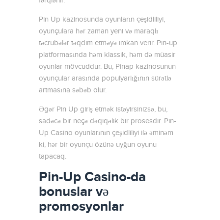
fərqlənir.
Pin Up kazinosunda oyunların çeşidliliyi,
oyunçulara hər zaman yeni və maraqlı
təcrübələr təqdim etməyə imkan verir. Pin-up
platformasında həm klassik, həm də müasir
oyunlar mövcuddur. Bu, Pinap kazinosunun
oyunçular arasında populyarlığının sürətlə
artmasına səbəb olur.
Əgər Pin Up giriş etmək istəyirsinizsə, bu,
sadəcə bir neçə dəqiqəlik bir prosesdir. Pin-
Up Casino oyunlarının çeşidliliyi ilə əminəm
ki, hər bir oyunçu özünə uyğun oyunu
tapacaq.
Pin-Up Casino-da
bonuslar və
promosyonlar