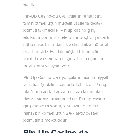
edirik.
Pin-Up Casino-da oyunçuların rahatlığını
təmin etmək üçün müxtəlif üsullarla dəstək
xidməti təklif edirik. Pin up casino giriş
etdikdən sonra, siz telefon, e-poçt və ya canlı
söhbət vasitəsilə dəstək xidmətimizə müraciət
edə bilərsiniz. Hər bir müştəri bizim üçün
vacibdir və sizin rahatlığınız bizim üçün ən
böyük motivasiyamızdır.
Pin-Up Casino-da oyunçuların məmnuniyyəti
və rahatlığı bizim əsas prioritetimizdir. Pin up
platformasında hər zaman sizə lazım olan
dəstək xidmətini təmin edirik. Pin-up casino
giriş etdikdən sonra, sizə lazım olan hər
hansı bir kömək üçün 24/7 aktiv dəstək
xidmətimiz mövcuddur.