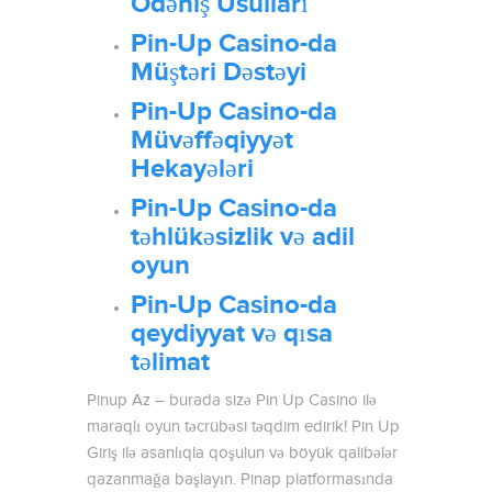
Ödəniş Üsulları
Pin-Up Casino-da
Müştəri Dəstəyi
Pin-Up Casino-da
Müvəffəqiyyət
Hekayələri
Pin-Up Casino-da
təhlükəsizlik və adil
oyun
Pin-Up Casino-da
qeydiyyat və qısa
təlimat
Pinup Az – burada sizə Pin Up Casino ilə
maraqlı oyun təcrübəsi təqdim edirik! Pin Up
Giriş ilə asanlıqla qoşulun və böyük qalibələr
qazanmağa başlayın. Pinap platformasında