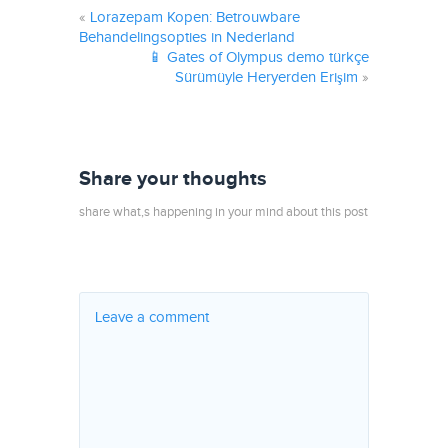
«
Lorazepam Kopen: Betrouwbare
Behandelingsopties in Nederland
📱 Gates of Olympus demo türkçe
Sürümüyle Heryerden Erişim
»
Share your thoughts
share what,s happening in your mind about this post