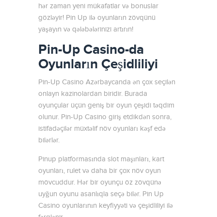
hər zaman yeni mükafatlar və bonuslar
gözləyir! Pin Up ilə oyunların zövqünü
yaşayın və qələbələrinizi artırın!
Pin-Up Casino-da
Oyunların Çeşidliliyi
Pin-Up Casino Azərbaycanda ən çox seçilən
onlayn kazinolardan biridir. Burada
oyunçular üçün geniş bir oyun çeşidi təqdim
olunur. Pin-Up Casino giriş etdikdən sonra,
istifadəçilər müxtəlif növ oyunları kəşf edə
bilərlər.
Pinup platformasında slot maşınları, kart
oyunları, rulet və daha bir çox növ oyun
mövcuddur. Hər bir oyunçu öz zövqünə
uyğun oyunu asanlıqla seçə bilər. Pin Up
Casino oyunlarının keyfiyyəti və çeşidliliyi ilə