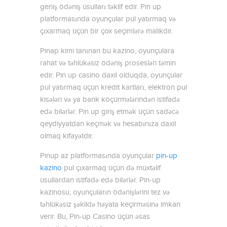
geniş ödəniş üsulları təklif edir. Pin up
platformasında oyunçular pul yatırmaq və
çıxarmaq üçün bir çox seçimlərə malikdir.
Pinap kimi tanınan bu kazino, oyunçulara
rahat və təhlükəsiz ödəniş prosesləri təmin
edir. Pin up casino daxil olduqda, oyunçular
pul yatırmaq üçün kredit kartları, elektron pul
kisələri və ya bank köçürmələrindən istifadə
edə bilərlər. Pin up giriş etmək üçün sadəcə
qeydiyyatdan keçmək və hesabınıza daxil
olmaq kifayətdir.
Pinup az platformasında oyunçular
pin-up
kazino
pul çıxarmaq üçün də müxtəlif
üsullardan istifadə edə bilərlər. Pin-up
kazinosu, oyunçuların ödənişlərini tez və
təhlükəsiz şəkildə həyata keçirməsinə imkan
verir. Bu, Pin-up Casino üçün əsas