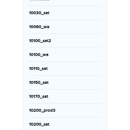
10030_sat
10060_wa
10100_sat2
10100_wa
10110_sat
10150_sat
10170_sat
10200_prod3
10200_sat