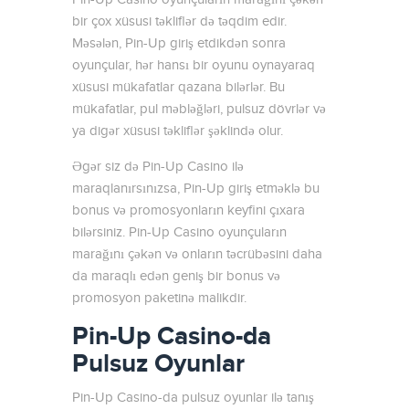
bir çox xüsusi təkliflər də təqdim edir.
Məsələn, Pin-Up giriş etdikdən sonra
oyunçular, hər hansı bir oyunu oynayaraq
xüsusi mükafatlar qazana bilərlər. Bu
mükafatlar, pul məbləğləri, pulsuz dövrlər və
ya digər xüsusi təkliflər şəklində olur.
Əgər siz də Pin-Up Casino ilə
maraqlanırsınızsa, Pin-Up giriş etməklə bu
bonus və promosyonların keyfini çıxara
bilərsiniz. Pin-Up Casino oyunçuların
marağını çəkən və onların təcrübəsini daha
da maraqlı edən geniş bir bonus və
promosyon paketinə malikdir.
Pin-Up Casino-da
Pulsuz Oyunlar
Pin-Up Casino-da pulsuz oyunlar ilə tanış