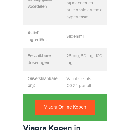
bij mannen en
voordelen
pulmonale arteriële
hypertensie
Actief
Sildenafil
ingrediënt
Beschikbare
25 mg, 50 mg, 100
doseringen
mg
Onverslaanbare
Vanaf slechts
prijs
€0.24 per pil
Viagra Online Kopen
Viagra Kopen in