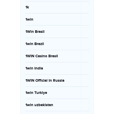
1k
1win
1Win Brasil
1win Brazil
1WIN Casino Brasil
1win India
1WIN Official In Russia
1win Turkiye
1win uzbekistan