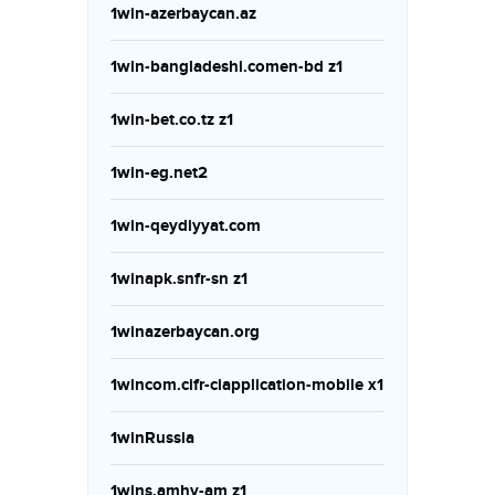
1win-azerbaycan.az
1win-bangladeshi.comen-bd z1
1win-bet.co.tz z1
1win-eg.net2
1win-qeydiyyat.com
1winapk.snfr-sn z1
1winazerbaycan.org
1wincom.cifr-ciapplication-mobile x1
1winRussia
1wins.amhy-am z1