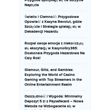
Przygoda Spotykają się na Szczycie
Napięcia
Światło i Ciemność: Przygodowa
Opowieść z Kasyna Revolut, gdzie
Szczęście i Strategia splatają się w
Dekadencji Hazardu
Rozpal swoje emocje z niekończącą
się ekscytacją w KasynoGry365:
Doskonała Przygoda Hazardowa Na
Cały Rok!
Glamour, Glitz, and Gambles:
Exploring the World of Casino
Gaming with Top Streamers in the
Online Entertainment Realm
Oszczędność i Wygoda: Minimalny
Depozyt 5 zł z Paysafecard – Nowa
Metoda na Wzbogacenie się w