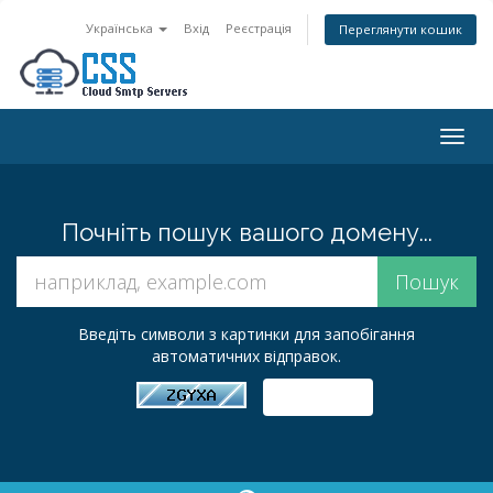
Українська
Вхід
Реєстрація
Переглянути кошик
Togg
navig
Почніть пошук вашого домену...
Введіть символи з картинки для запобігання
автоматичних відправок.