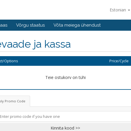
Estonian
baas
Võrgu staatus
Võta meiega ühendust
vaade ja kassa
ct/Options
Price/Cycle
Teie ostukorv on tühi
ply Promo Code
Kinnita kood >>