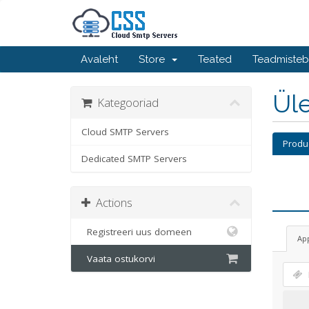
Avaleht
Store
Teated
Teadmiste
Üle
Kategooriad
Cloud SMTP Servers
Produ
Dedicated SMTP Servers
Actions
Registreeri uus domeen
Ap
Vaata ostukorvi