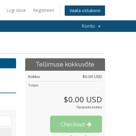
Logi sisse
Registreeri
Vaata ostukorvi
Konto
Tellimuse kokkuvõte
Kokku
$0.00 USD
Totals
$0.00 USD
Tänaseks kokku
Checkout