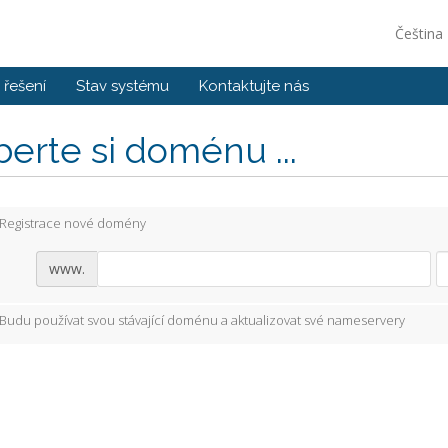
Čeština
řešení
Stav systému
Kontaktujte nás
erte si doménu ...
Registrace nové domény
www.
Budu používat svou stávající doménu a aktualizovat své nameservery