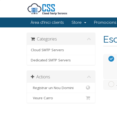
Àrea d'Inici clients
Store
Promocions
Esc
Categories
Cloud SMTP Servers
Dedicated SMTP Servers
Actions
Registrar un Nou Domini
Veure Carro