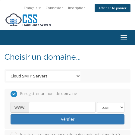
Français
Connexion
Inscription
Afficher le panier
Togg
navig
Choisir un domaine...
Enregistrer un nom de domaine
www.
Vérifier
Je vais utiliser mon nom de domaine existant et mettre à