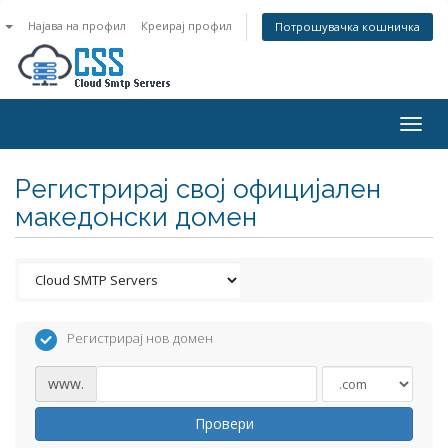
n
Најава на профил
Креирај профил
Потрошувачка кошничка
Togg
navig
Регистрирај свој официјален
македонски домен
Регистрирај нов домен
www.
Провери