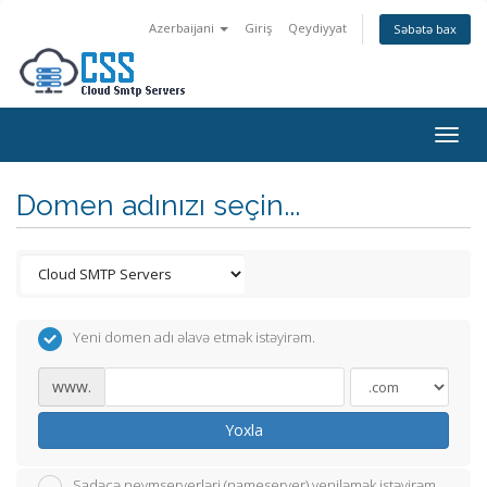
Azerbaijani
Giriş
Qeydiyyat
Səbətə bax
Togg
navig
Domen adınızı seçin...
Yeni domen adı əlavə etmək istəyirəm.
www.
Yoxla
Sadəcə neymserverləri (nameserver) yeniləmək istəyirəm.