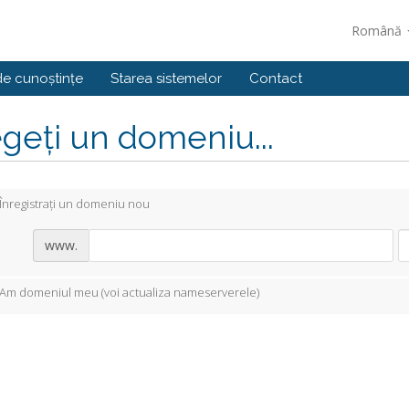
Română
de cunoștințe
Starea sistemelor
Contact
geți un domeniu...
Înregistrați un domeniu nou
www.
Am domeniul meu (voi actualiza nameserverele)