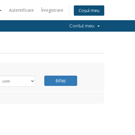
Autentificare
Înregistrare
Coșul meu
Contul meu
Bifați