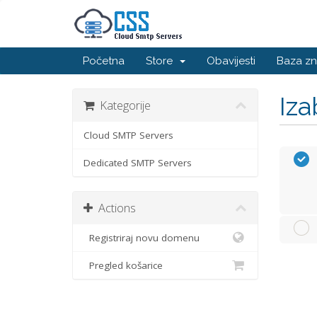
Početna
Store
Obavijesti
Baza zn
Iza
Kategorije
Cloud SMTP Servers
Dedicated SMTP Servers
Actions
Registriraj novu domenu
Pregled košarice