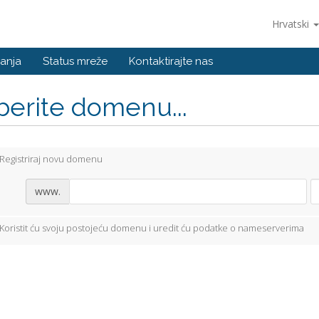
Hrvatski
anja
Status mreže
Kontaktirajte nas
berite domenu...
Registriraj novu domenu
www.
Koristit ću svoju postojeću domenu i uredit ću podatke o nameserverima