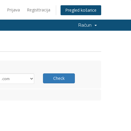
Prijava
Registtracija
Pregled košarice
Račun
Check