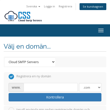
Svenska
Logga in
Registrera
Se kundvagnen
Togg
navig
Välj en domän...
Registrera en ny domän
www.
Kontrollera
Jag vill använda min redan registrerade domän och