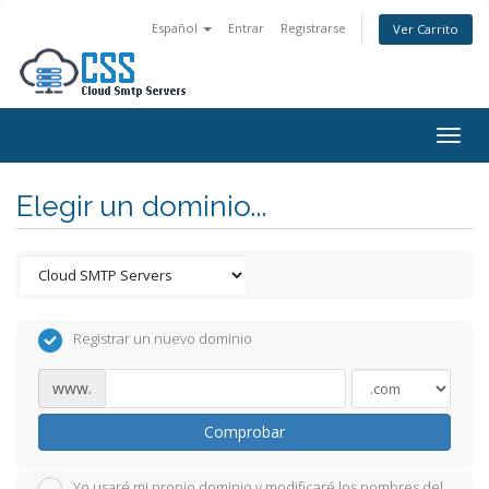
Español
Entrar
Registrarse
Ver Carrito
Togg
navig
Elegir un dominio...
Registrar un nuevo dominio
www.
Comprobar
Yo usaré mi propio dominio y modificaré los nombres del