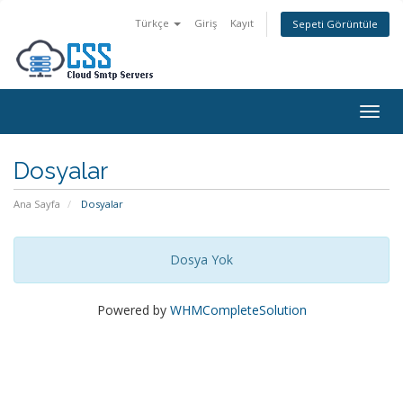
Türkçe
Giriş
Kayıt
Sepeti Görüntüle
Togg
navig
Dosyalar
Ana Sayfa
Dosyalar
Dosya Yok
Powered by
WHMCompleteSolution