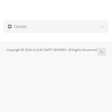
Destek
Copyright © 2026 CLOUD SMTP SERVERS. All Rights Reserved.