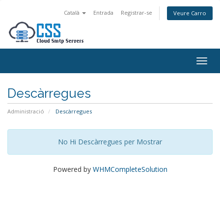
Català
Entrada
Registrar-se
Veure Carro
Togg
navig
Descàrregues
Administració
Descàrregues
No Hi Descàrregues per Mostrar
Powered by
WHMCompleteSolution