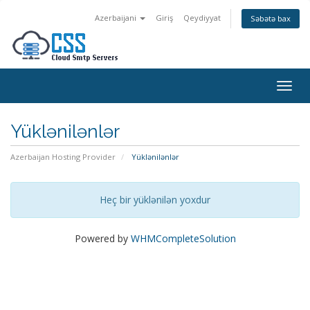
Azerbaijani
Giriş
Qeydiyyat
Səbətə bax
Togg
navig
Yüklənilənlər
Azerbaijan Hosting Provider
Yüklənilənlər
Heç bir yüklənilən yoxdur
Powered by
WHMCompleteSolution